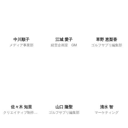
中川順子
江城 愛子
草野 恵梨香
メディア事業部
経営企画室 GM
ゴルフサプリ編集部
佐々木 知里
山口 隆聖
清水 智
クリエイティブ制作部／CDO
ゴルフサプリ編集部
マーケティング