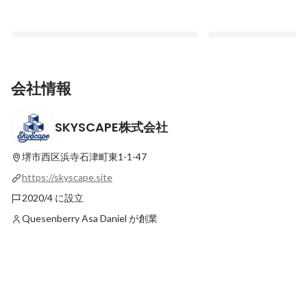
会社情報
SKYSCAPE株式会社
【Introduce Our team Vol.2】激動の時代
【Introduce Our Te
に異国で会社を立ち上げた弊社代表にイン
丈！？入社４ヶ月の社
タビュー！
ップライフ
堺市西区浜寺石津町東1-1-47
最新順で表示
最新順で表示
https://skyscape.site
2020/4 に設立
Quesenberry Asa Daniel が創業