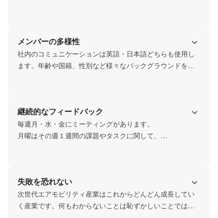
イデア整理にもつながると考えています。
メンバーの多様性
社内のコミュニケーションは英語・日本語どちらも使用し
ます。年齢や国籍、性別など様々なバックグラウンドを持
つメンバーだからこそ、一つの物事も色々な角度から見る
ことができます。
継続的なフィードバック
毎週月・水・金にミーティングがあります。

月曜はその週１週間の課題やタスクに関して、

水曜はそのタスクの進捗を確認、

そして金曜日には成果に関する報告を行います。

これにより自分や他のメンバーのタスクを把握することが
失敗を恐れない
できると共に、

今後の課題等上司から継続的なフィードバックをもらえる
次世代エアモビリティ産業はこれからどんどん成長してい
く産業です。何もわからないことは恥ずかしいことではあ
りません。
