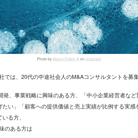
Photo by
Maxim Potkin ❄
on
Unsplash
社では、20代の中途社会人のM&Aコンサルタントを募
業開発、事業戦略に興味のある方、「中小企業経営者など
げたい」「顧客への提供価値と売上実績が比例する実感
ている方、
興味のある方は