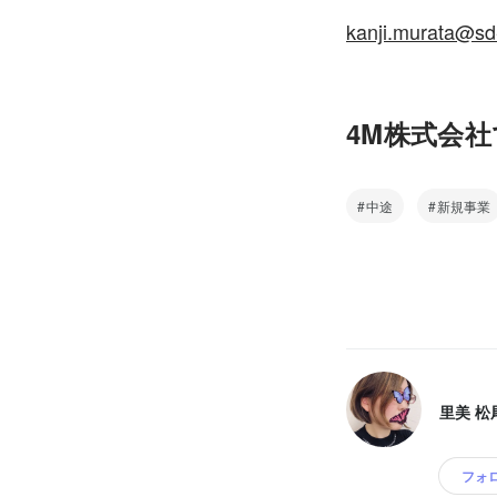
kanji.murata@sd
4M株式会
中途
新規事業
里美 松
フォ