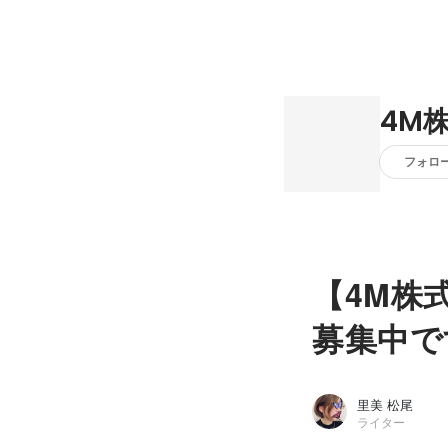
4M
フォロ
【4M株
募集中で
里美 松尾
ライター