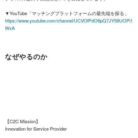
https://www.youtube.com/channel/UCVOfPdO6pQ7JY58UOPi1
WxA
なぜやるのか
【C2C Mission】

Innovation for Service Provider
