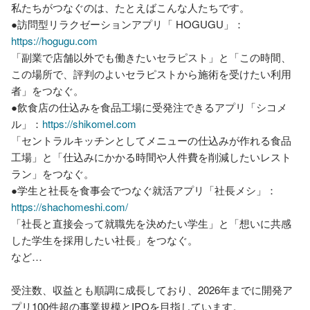
私たちがつなぐのは、たとえばこんな人たちです。

●訪問型リラクゼーションアプリ「 HOGUGU」：
https://hogugu.com
「副業で店舗以外でも働きたいセラピスト」と「この時間、
この場所で、評判のよいセラピストから施術を受けたい利用
者」をつなぐ。

●飲食店の仕込みを食品工場に受発注できるアプリ「シコメ
ル」：
https://shikomel.com
「セントラルキッチンとしてメニューの仕込みが作れる食品
工場」と「仕込みにかかる時間や人件費を削減したいレスト
ラン」をつなぐ。

●学生と社長を食事会でつなぐ就活アプリ「社長メシ」：
https://shachomeshi.com/
「社長と直接会って就職先を決めたい学生」と「想いに共感
した学生を採用したい社長」をつなぐ。

など…

受注数、収益とも順調に成長しており、2026年までに開発ア
プリ100件超の事業規模とIPOを目指しています。
