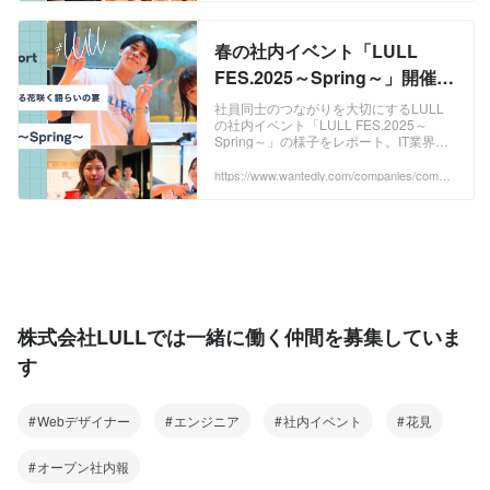
春の社内イベント「LULL
FES.2025～Spring～」開催レ
ポート｜社員同士がつなが
社員同士のつながりを大切にするLULL
の社内イベント「LULL FES.2025～
る"花咲く語らいの宴"🌸 | イベ
Spring～」の様子をレポート。IT業界未
ント
経験からでも馴染める職場の空気感を感
じてください！2025年4月18...
https://www.wantedly.com/companies/compa
ny_7267070/post_articles/976718
株式会社LULLでは一緒に働く仲間を募集していま
す
Webデザイナー
エンジニア
社内イベント
花見
オープン社内報