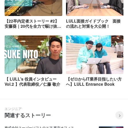
【22卒内定者ストーリー #2】
LULL面接ガイドブック 面接
安藤葵｜20代を全力で駆け抜け
の流れと対策を大公開！
るために。
【 LULL's 役員インタビュー
【ゼロからIT業界目指したい方
Vol.2 】代表取締役／仁藤 敬介
へ】LULL Entrance Book
エンジニア
関連するストーリー
株式会社スーパーソフトウエア 東京オフィス