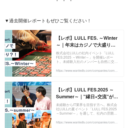
▼過去開催レポートもぜひご覧ください！
【レポ】LULL FES. ～Winter
～｜年末はカジノで大盛り上
がり？！All In LULL-
株式会社LULLの社内イベント「LULL
FES.2025 ～Winter～」を開催レポー
Land！！ | 株式会社LULL
ト。未経験入社のメンバーも自然に交流
できる、LULLならではのカルチャーと
イベントの魅力をお届けします。...
https://www.wantedly.com/companies/compa
ny_7267070/post_articles/1044208
【レポ】LULL FES.2025 ～
Summer～｜"縁日×交流"が教
えてくれた職場の魅力 | イベン
未経験からIT業界を目指す方へ。株式会
社LULLの夏イベント「LULL FES.2025
ト
～Summer～」を通して、社内の雰囲気
や社員同士のつながり方をリアルにご紹
介。社員同士のつながりを大切...
https://www.wantedly.com/companies/compa
ny_7267070/post_articles/1004498