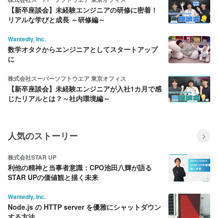
【新卒座談会】未経験エンジニアの研修に密着！
リアルな学びと成長 ～研修編～
Wantedly, Inc.
数学オタクからエンジニアとしてスタートアップ
に
株式会社スーパーソフトウエア 東京オフィス
【新卒座談会】未経験エンジニアが入社1カ月で感
じたリアルとは？～社内環境編～
人気のストーリー
株式会社STAR UP
利他の精神と当事者意識：CPO池田八輝が語る
STAR UPの価値観と描く未来
Wantedly, Inc.
Node.js の HTTP server を優雅にシャットダウン
する方法