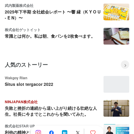
武内製薬株式会社
2025年下半期 全社総会レポート 〜響 縁（K Y O U
- E N）〜
株式会社ゲットイット
常識とは何か。私は朝、食パンを2枚食べます。
人気のストーリー
Wakgoy Rian
Situs slot tergacor 2022
NINJAPAN株式会社
失敗と挫折の連続から這い上がり続ける壮絶な人
生。社長に今までとこれからを聞いてみた。
株式会社STAR UP
利他の精神と当事者意識：CPO池田八輝が語る