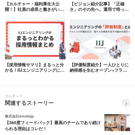
【カルチャー・福利厚生大公
【ビジョン紹介記事】「正確
開！】社員の成長と働きがいを
さ」のその先へ。運用で培った
追求するIIJエンジニアリングの
技術力を、顧客の「事業価値の
制度・文化とは？
創造」に繋げるアウトソーシン
グの新たな形
【採用情報サマリ】まるっと分
【評価制度紹介】一人ひとりに
かる！IIJエンジニアリングに興
納得感を生むオープン×フラッ
味を持ったらこの記事から！
トな制度設計。キャリア形成を
後押しするIIJエンジニアリング
の評価のカタチ
カルチャー
関連するストーリー
株式会社emology
【360度フィードバック】最高のチームであり続け
られる理由はコレだ！