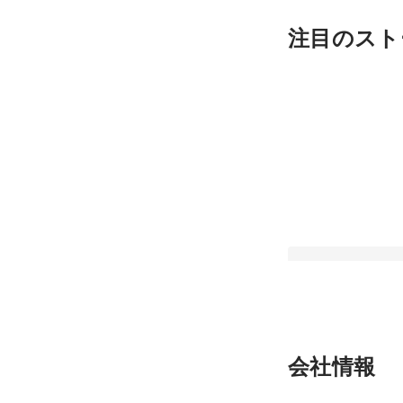
注目のスト
Web3での挑戦を経
会社情報
ム開発の急成長コン
22歳リードエンジニ
最新順で表示