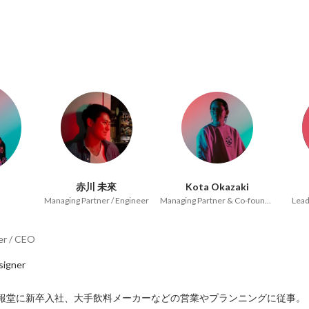
赤川 未來
Kota Okazaki
Managing Partner / Engineer
Managing Partner & Co-founder
Lea
er / CEO
igner

社博報堂に新卒入社、大手飲料メーカーなどの営業やプランニングに従事。
