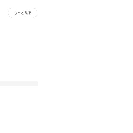
もっと見る
席に立てる」——ビジ
た僕が、FAKEのデ
ーンを選んだ理由