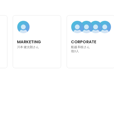
MARKETING
CORPORATE
川本 健太朗さん
船越 和枝さん
他3人