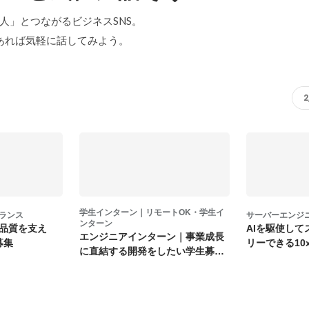
「中の人」とつながるビジネスSNS。
あれば気軽に話してみよう。
学生インターン｜リモートOK・学生イ
ランス
サーバーエンジ
ンターン
品質を支え
AIを駆使して
エンジニアインターン｜事業成長
募集
リーできる10
に直結する開発をしたい学生募
集！
集！