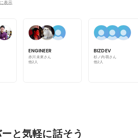
に表示
ENGINEER
BIZDEV
赤川 未來さん
杉ノ内 萌さん
他2人
他2人
バーと気軽に話そう