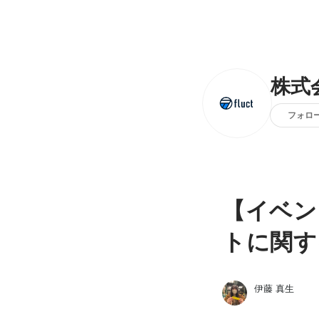
株式会
フォロ
【イベン
トに関す
伊藤 真生