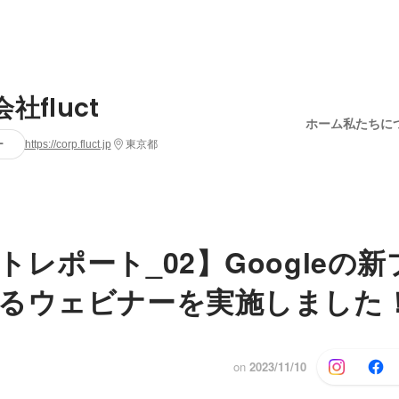
社fluct
ホーム
私たちに
ー
https://corp.fluct.jp
東京都
トレポート_02】Googleの
るウェビナーを実施しました
on
2023/11/10