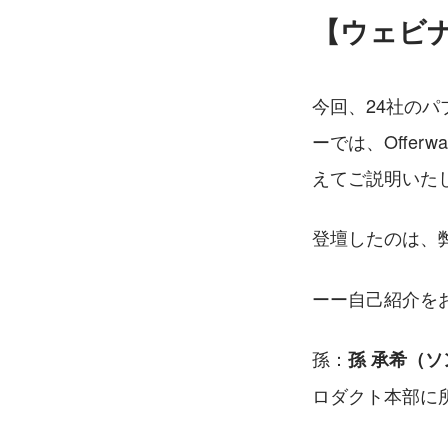
【ウェビ
今回、24社の
ーでは、Offer
えてご説明いた
登壇したのは、弊
ーー自己紹介を
孫：
孫 承希（ソ
ロダクト本部に所