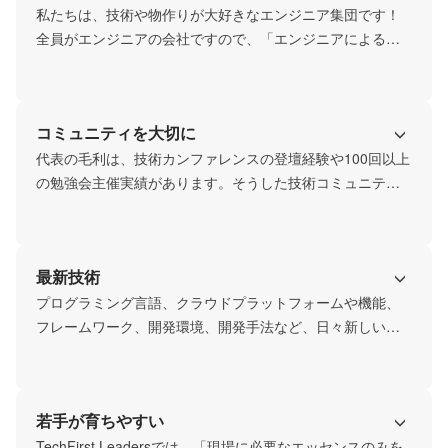
私たちは、技術や物作りが大好きなエンジニア集団です！

全員がエンジニアの会社ですので、「エンジニアによるエ
ンジニアのための会社」を標榜し、制度や取り組みは、す
べてエンジニアの為に作られています。

・キャリア設計制度・評価報酬制度・その他規則など、す
コミュニティを大切に
べてエンジニアに特化

・CTOやアーキテクト経験のあるベテランエンジニアから
代表の毛利は、技術カンファレンスの登壇経験や100回以上
のキャリアのアドバイス

の勉強会主催実績があります。そうした技術コミュニティ
・勉強会、技術情報の共有を通して、全社で最新技術へキ
との関わりの中で、自分たちだけでは、キャッチアップで
ャッチアップする取り組み

きないリアルな情報が、自分たちの成長をさらに推し進め
などなど、社内全員の意見を取り込みながら、エンジニア
てくれることや、貢献し会うことでエコシステムが生ま
最新技術
ドリブンで、常に進化しています！
れ、業界全体が成長していくことを体験しました。現在も
会社として社外向けの勉強会の開催などを通じて、IT業界
プログラミング言語、クラウドプラットフォームや機能、
の成長に貢献し、自分たち自身も成長を続けています！
フレームワーク、開発環境、開発手法など、日々新しい技
術が生まれる中、私たちエンジニアは、開発で利用する為
に、技術のキャッチアップを行います。裏を返せば、こう
した技術の使用実績や習得スキルがエンジニアとしてのキ
若手が育ちやすい
ャリアになっていきますので、最新技術の中から、ビジネ
ス的に長く流行する技術を選定することがキャリア構築の
TechFirst Leadersでは、「現場に必要なエッセンスのみを