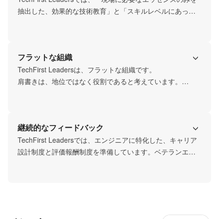
上で重要になります。TechFirst Leadersでは、日々最新技
抽出した、効果的な技術教育」と「スキルレベルにあった
術の有効性について議論し合うことで、技術の審美眼を社
戦略的なプロジェクトへのアサイン」により急速な成長・
員全員で磨き続けています
キャリアチェンジ・スキルチェンジが可能です！

例1)未経験 -> 2年でプロジェクトリーダー

フラットな組織
例2)未経験 -> PHPエンジニア

例3)Javaエンジニア -> スマホアプリエンジニア
TechFirst Leadersは、フラットな組織です。

肩書きは、地位ではなく役割であると考えています。

年齢・性別・経歴・スキル・肩書きなどに関係なく、意見
継続的なフィードバック
TechFirst Leadersでは、エンジニアに特化した、キャリア
設計制度と評価報酬制度を準備しています。ベテランエン
ジニアからの適切なフィードバックを得ながら、無駄のな
い効率的な成長が可能です。