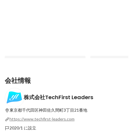
会社情報
株式会社TechFirst Leaders
エンジニア集団だからこそできる「エンジ
Meta Quest Pro(O
ニアの成長」にフォーカスした豊富な制
能を使ったアプリの紹
度！
た！
東京都千代田区神田佐久間町3丁目21番地
最新順で表示
最新順で表示
https://www.techfirst-leaders.com
2020/1 に設立