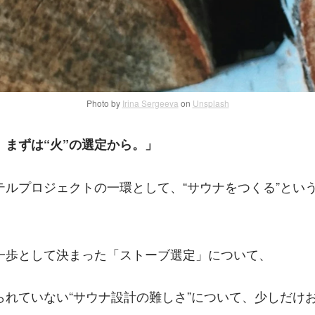
Photo by
Irina Sergeeva
on
Unsplash
、まずは“火”の選定から。」
テルプロジェクトの一環として、“サウナをつくる”とい
。
一歩として決まった「ストーブ選定」について、
られていない“サウナ設計の難しさ”について、少しだけ