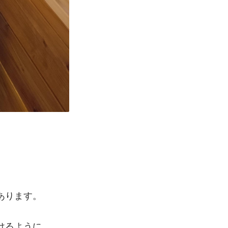
あります。
けるように……。