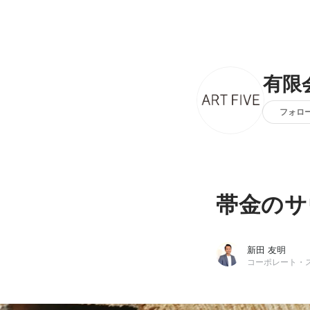
有限
フォロ
帯金のサウ
新田 友明
コーポレート・