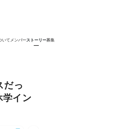
ついて
メンバー
ストーリー
募集
スだっ
休学イン