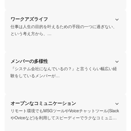
続けています。

挑戦には、必ず失敗がつきもの。

ワークアズライフ
前向きな失敗は笑いに変えちゃいましょう！

失敗なくして成長はありません。どんどん失敗してくださ
仕事は人生の目的を叶えるための手段の一つに過ぎない、
い。

という考え方から、

ただし、原因追及は必ずすること。言うことはこれだけで
仕事と人生を切り離さない価値観です。

す。

綺麗事なしで言うと、仕事のうち9割は地味でつまらないこ
企業として、個人としてこれからも成長し続けるために、
とです。

メンバーの多様性
私たちは、失敗を恐れず、

でも、その中でも目の前の仕事の中に楽しさを見つけ出
挑戦する気持ち、継続する気持ち、努力する気持ちを大切
し、

『システム会社になんでいるの？』と言うくらい幅広い経
にしていきます。
一緒に成長してくれる仲間を求めています。
験をしているメンバーが

揃っています！

様々な経験や専門性を持った仲間たちと仕事をする上で、
お互いの意見を認め合い、

オープンなコミュニケーション
相互に学ぶ姿勢を持つことが、新しい”何か”を生み出す糧に
なると思っています。
リモート環境でもMSGツールやVoiceチャットツール(Slack
やOviceなど)を利用してスピーディーでラクなコミュニケ
ーションをとっています。
