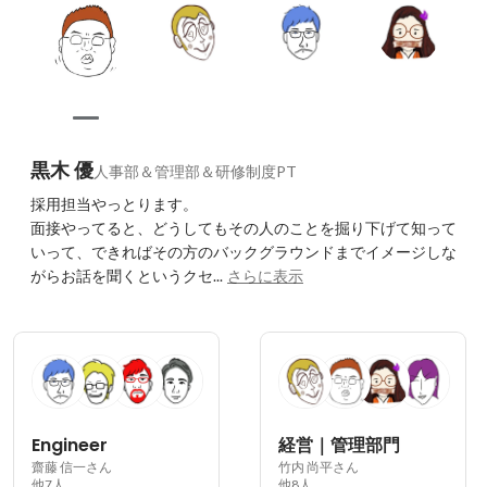
黒木 優
人事部＆管理部＆研修制度PT
採用担当やっとります。

面接やってると、どうしてもその人のことを掘り下げて知って
いって、できればその方のバックグラウンドまでイメージしな
がらお話を聞くというクセ...
さらに表示
Engineer
経営｜管理部門
齋藤 信一さん
竹内 尚平さん
他7人
他8人