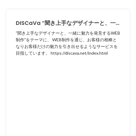
DISCaVa ”聞き上手なデザイナーと、一
緒に魅力を発見するWEB制作”
”聞き上手なデザイナーと、一緒に魅力を発見するWEB
制作”をテーマに、 WEB制作を通じ、お客様の相棒と
なりお客様だけの魅力を引き出せるようなサービスを
目指しています。 https://discava.net/index.html