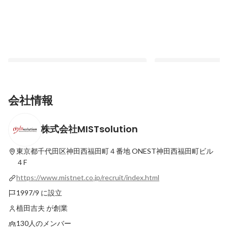
会社情報
株式会社MISTsolution
採用担当が知りたいホントのこと。
神田のIT企業の福利
他編〜
固定された投稿
東京都千代田区神田西福田町４番地
ONEST神田西福田町ビル
最新順で表示
４F
https://www.mistnet.co.jp/recruit/index.html
1997/9 に設立
植田吉夫 が創業
130人のメンバー