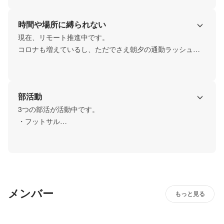
社内のやりとりでメールを使うことはほぼありません。ラ
クに仕事しよう！
時間や場所に縛られない
現在、リモート推進中です。

コロナも増えているし、ただでさえ朝夕の通勤ラッシュは
もううんざり。

毎日の嫌な通勤電車からおさらばしましょう。

SESでお客様先での常駐作業であった案件でもリモート・
部活動
テレワークに切り替わってきていますよ。
3つの部活が活動中です。

・フットサル

・バスケット

・超人部（体重100g超の愛されボディを持つ社員の集い）

ご参加お待ちしています。
メンバー
もっと見る