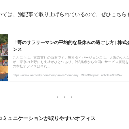
いては、別記事で取り上げられているので、ぜひこちらも
上野のサラリーマンの平均的な昼休みの過ごし方 | 株
ンス
こんにちは、東京支社の白石です。弊社ダイバージェンスは、大阪のなん
が、東京の上野にも支社がひとつあり、計2拠点から全国にサービス展開
の本社オフィスはそれ...
https://www.wantedly.com/companies/company_7987392/post_articles/962247
トでコミュニケーションが取りやすいオフィス