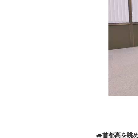
🚙首都高を眺