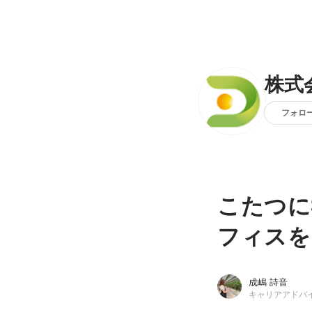
株式
フォロ
こたつに
フィスを
成嶋 詩音
キャリアアドバ