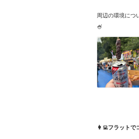
周辺の環境につ
🍧
👩‍💻フラッ