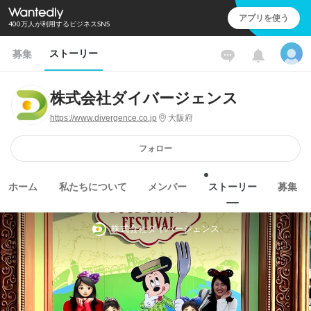
アプリを使う
400万人が利用するビジネスSNS
ストーリー
募集
株式会社ダイバージェンス
https://www.divergence.co.jp
大阪府
フォロー
ホーム
私たちについて
メンバー
ストーリー
募集
株式会社ダイバージェンス