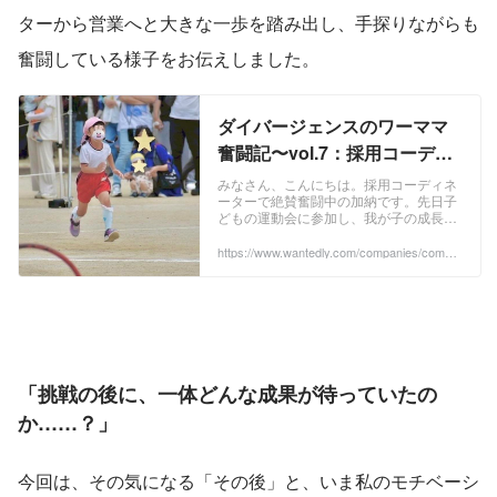
ターから営業へと大きな一歩を踏み出し、手探りながらも
奮闘している様子をお伝えしました。
ダイバージェンスのワーママ
奮闘記〜vol.7：採用コーディ
ネーターから営業への挑戦！
みなさん、こんにちは。採用コーディネ
ーターで絶賛奮闘中の加納です。先日子
その成果は...～ | 株式会社ダイ
どもの運動会に参加し、我が子の成長し
バージェンス
た姿と、頑張っている姿に涙を堪えるの
が必死でした（笑）私がダイバージェン
https://www.wantedly.com/companies/compa
ny_7987392/post_articles/1016279
スへ入社した頃...
「挑戦の後に、一体どんな成果が待っていたの
か……？」
今回は、その気になる「その後」と、いま私のモチベーシ