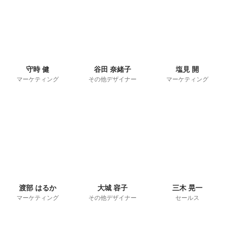
守時 健
谷田 奈緒子
塩見 開
マーケティング
その他デザイナー
マーケティング
渡部 はるか
大城 容子
三木 晃一
マーケティング
その他デザイナー
セールス