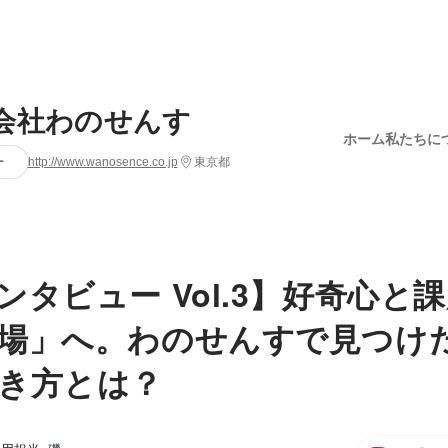
会社わのせんす
ホーム
私たちに
ー
http://www.wanosence.co.jp
東京都
ンタビュー Vol.3】好奇心と
場」へ。わのせんすで見つけ
き方とは？