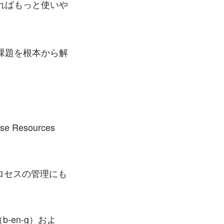
ればもっと使いや
課題を根本から解
esources 
ロセスの管理にも
-en-g）およ