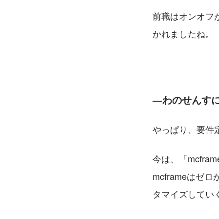
前職はオンオフ
かれましたね。
―わのせんす
やっぱり、要件
今は、「mcfr
mcframeは
タマイズしてい