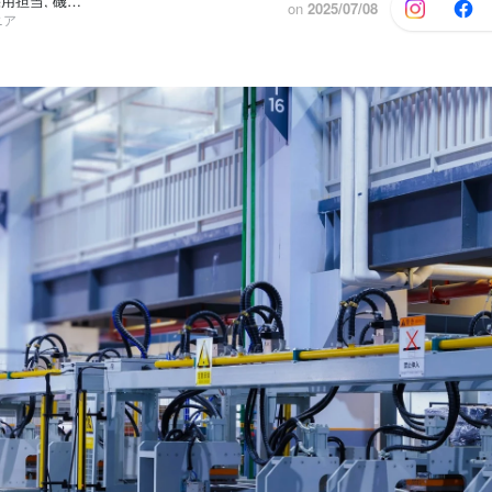
わのせんす 採用担当, 磯部 賢司
on
2025/07/08
ニア