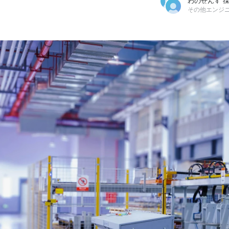
その他エンジ
わのせんす 採用担当
株式会社わのせんす /