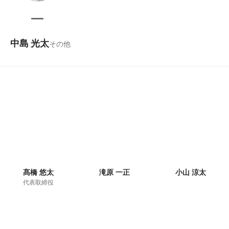
中島 光太
その他
髙橋 悠太
滝原 一正
小山 涼太
代表取締役