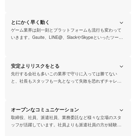
業界をより深く知る良い経験となります。

プログラムは書けない、デザインもできない、でもゲーム
が好きだから、ゲーム業界に関わりたい！――そんな方は
とにかく早く動く
ぜひ一度、ランウェイ・エージェンシーにいらしてくださ
い！
ゲーム業界は刻一刻とプラットフォームも流行も変わって
いきます。Gsuite、LINE@、SlackやSkypeといったツール
を用いてリアルタイムで情報を共有し、変化の早い業界で
スピーディに対応できるのが、私たちランウェイ・エージ
ェンシーの強みです。
安定よりリスクをとる
先行する会社も多いこの業界で守りに入っては勝てない
と、社長もスタッフも一丸となって失敗を恐れずチャレン
ジし続ける精神で臨んでいます。まだまだ成長途中の会社
だからこそやれることがたくさんあるはず。入社一ヶ月の
社員の提案が受け入れられた実例も。柔軟で、チャレンジ
オープンなコミュニケーション
ャーな会社です。
取締役、社員、派遣社員、業務委託など様々な立場のスタ
ッフが活躍しています。社員よりも派遣社員の方が経験が
豊富なんてこともある当社では、オープンなコミュニケー