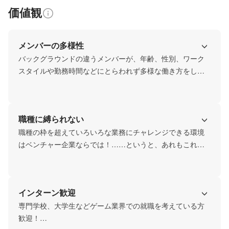
価値観
メンバーの多様性
バックグラウンドの違うメンバーが、年齢、性別、ワーク
スタイルや勤務時間などにとらわれず多様な働き方をして
います。完全在宅で子育てママがリクルーターとして活躍
していたりもします。30～40歳代が中心メンバーですが、
これからのゲーム業界に対応していくためにも、経験の浅
職種に縛られない
い若い世代の方も積極的に採用したいと考えています。ま
た、個人事業主、副業OK企業の方、フリーランスの方など
職種の枠を超えていろいろな業務にチャレンジできる環境
に副業として協力してもらうことも積極的に行なっていま
はベンチャー企業ならでは！……というと、あれもこれも
す。
やらされるブラック企業のように聞こえるかもしれませ
ん。正直、手が足りていないところがまだまだある会社で
す。ですが、評価もまた職種の枠にとらわれず得られま
インターン歓迎
す。
専門学校、大学生などゲーム業界での就職を考えている方
歓迎！
