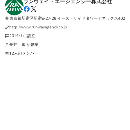
ランウェイ・エージェンシー株式会社
ゲーム業界で働きたい人と会社を繋げる仕
チャレンジの幅が広い
事を通してゲーム業界の理解を深めてい
ーン【インターンから
く。初めてのオフィスワークアルバイト
員を突撃！編】
東京都新宿区新宿6-27-28
イーストサイドタワーアネックス402
最新順で表示
最新順で表示
編。
http://www.runwayagency.co.jp
2014/1 に設立
長井 馨 が創業
12人のメンバー