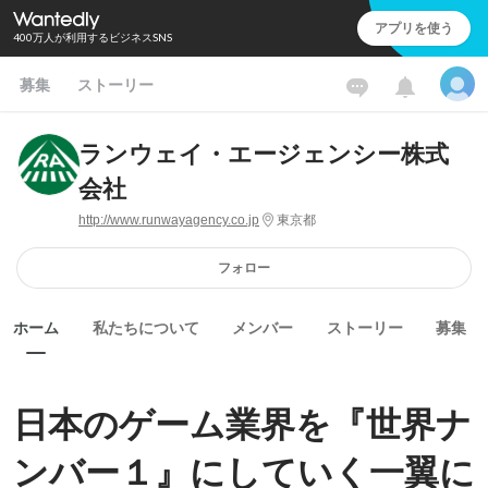
アプリを使う
400万人が利用するビジネスSNS
募集
ストーリー
ランウェイ・エージェンシー株式
会社
http://www.runwayagency.co.jp
東京都
フォロー
ホーム
私たちについて
メンバー
ストーリー
募集
日本のゲーム業界を『世界ナ
ンバー１』にしていく一翼に