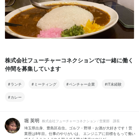
株式会社フューチャーコネクションでは一緒に働く
仲間を募集しています
ランチ
ミーティング
ベンチャー企業
IT未経験
カレー
堀 英明
株式会社フューチャーコネクション / 営業部 課長
埼玉県出身、豊島区在住。ゴルフ・野球・お酒が大好きです！営
業歴は8年目。仕事のやりがいは、 エンジニアに目標をもって働い
てもらうこと！それを叶えてる時が本当にやりが...