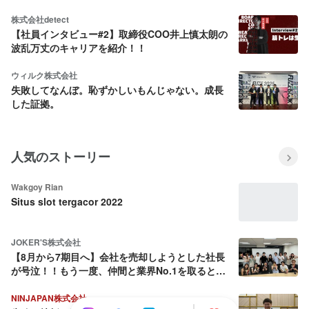
生秘話について
株式会社detect
【社員インタビュー#2】取締役COO井上慎太朗の
波乱万丈のキャリアを紹介！！
ウィルク株式会社
失敗してなんぼ。恥ずかしいもんじゃない。成長
した証拠。
人気のストーリー
Wakgoy Rian
Situs slot tergacor 2022
JOKER'S株式会社
【8月から7期目へ】会社を売却しようとした社長
が号泣！！もう一度、仲間と業界No.1を取ると決
めた話
NINJAPAN株式会社