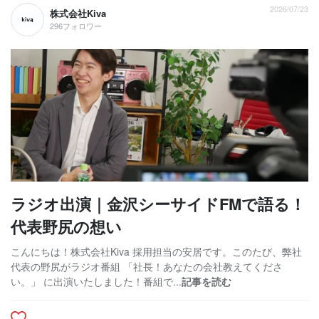
2026/07/23
株式会社Kiva
296フォロワー
ラジオ出演｜金沢シーサイドFMで語る！
代表野尻の想い
こんにちは！株式会社Kiva 採用担当の安居です。このたび、弊社
代表の野尻がラジオ番組 「社長！あなたの会社教えてくださ
い。」 に出演いたしました！番組で...
記事を読む