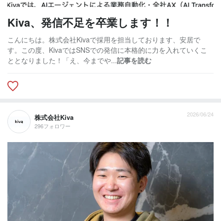
Kiva、発信不足を卒業します！！
こんにちは。株式会社Kivaで採用を担当しております、安居で
す。この度、KivaではSNSでの発信に本格的に力を入れていくこ
ととなりました！「え、今までや...
記事を読む
2026/06/24
株式会社Kiva
296フォロワー