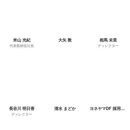
米山 光紀
大矢 敦
相馬 未里
代表取締役社長
ディレクター
長谷川 明日香
清水 まどか
ヨネヤマDF 採用サポート担当
ディレクター