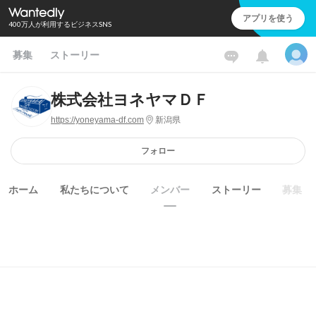
アプリを使う
400万人が利用するビジネスSNS
募集
ストーリー
株式会社ヨネヤマＤＦ
https://yoneyama-df.com
新潟県
フォロー
ホーム
私たちについて
メンバー
ストーリー
募集