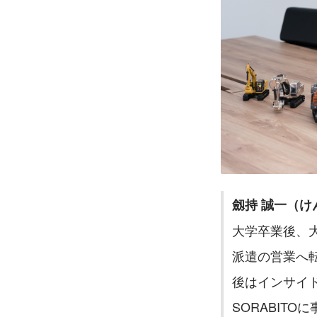
劔持 誠一（け
大学卒業後、
派遣の営業へ
後はインサイ
SORABIT