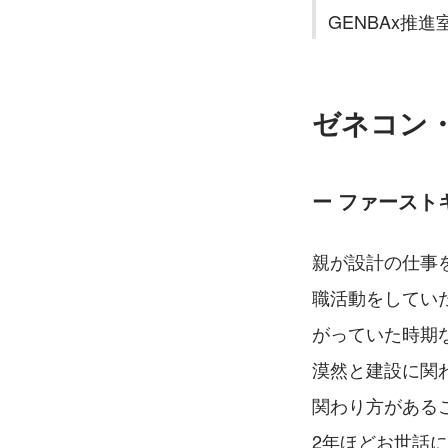
GENBAx推
ゼネコン
ー ファース
親が設計の仕事
職活動をしてい
がっていた時期
漠然と建設に関
関わり方がある
2年ほどお世話