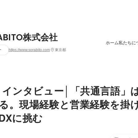
ABITO株式会社
ホーム
私たちに
ー
https://www.sorabito.com
東京都
 インタビュー│「共通言語」
る。現場経験と営業経験を掛
DXに挑む