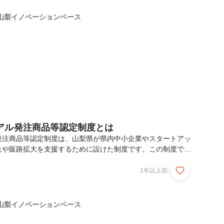
（整備中）これらの交通網により、山梨県は国内外へのアクセ
通のクロスポイントとなりつつあります。企業立地の増加：優
山梨イノベーションベース
に、工場や物流拠点の進出が相次いでおり、立地に関する問い
アル発注商品等認定制度とは
発注商品等認定制度は、山梨県が県内中小企業やスタートアッ
及や販路拡大を支援するために設けた制度です。この制度で
たした新商品や新サービスを「やまなしトライアル発注商品
県の機関が試験的に購入や利用を行いやすくする仕組みを提供
1年以上前
的: 新商品の市場普及促進と販路拡大支援。対象: 山梨県内に
中小企業、または県から支援を受けて事業定着を目指すスター
商品・新サービス。対象外: 防災用以外の飲食品、農水産
山梨イノベーションベース
外品、化粧品、工事技術など。また、過去に認定された商品