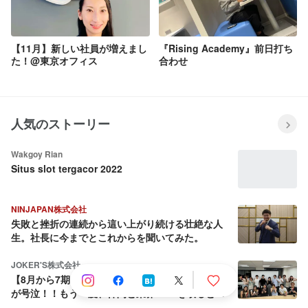
【11月】新しい社員が増えまし
『Rising Academy』前日打ち
た！@東京オフィス
合わせ
人気のストーリー
Wakgoy Rian
Situs slot tergacor 2022
NINJAPAN株式会社
失敗と挫折の連続から這い上がり続ける壮絶な人
生。社長に今までとこれからを聞いてみた。
JOKER'S株式会社
【8月から7期目へ】会社を売却しようとした社長
が号泣！！もう一度、仲間と業界No.1を取ると決
めた話