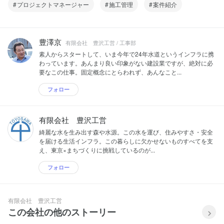
プロジェクトマネージャー
施工管理
案件紹介
豊澤京
有限会社 豊沢工営 / 工事部
素人からスタートして、いま今年で24年水道というインフラに携
わっています。あんまり良い印象がない建設業ですが、絶対に必
要なこの仕事。固定概念にとらわれず、あんなこと...
フォロー
有限会社 豊沢工営
綺麗な水を生み出す森や水源。この水を運び、住みやすさ・安全
を届ける生活インフラ。この暮らしに欠かせないものすべてを支
え、東京×まちづくりに挑戦しているのが...
フォロー
有限会社 豊沢工営
この会社の他のストーリー