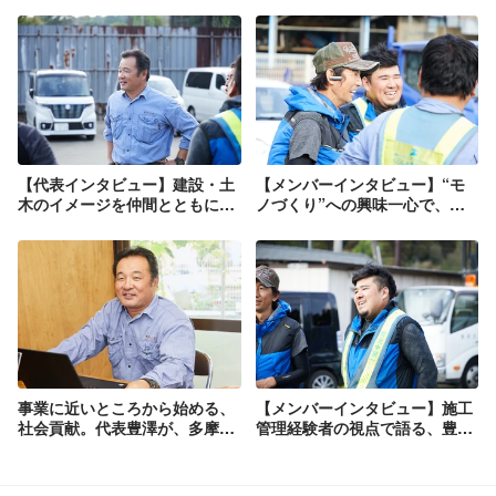
【代表インタビュー】建設・土
【メンバーインタビュー】“モ
木のイメージを仲間とともにス
ノづくり”への興味一心で、施
パイラルアップしたい。代表の
工管理の道へ。仕事のリアルを
想いと取り組みを語る。
語ります。
事業に近いところから始める、
【メンバーインタビュー】施工
社会貢献。代表豊澤が、多摩の
管理経験者の視点で語る、豊沢
森づくりにかける想いとは？
工営の働き方。キーワード
は“ワークライフバラン
ス”と“効率化”。