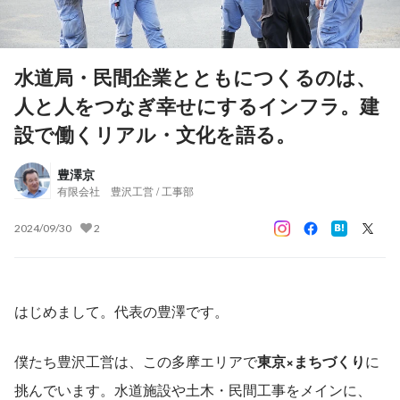
水道局・民間企業とともにつくるのは、
人と人をつなぎ幸せにするインフラ。建
設で働くリアル・文化を語る。
豊澤京
有限会社 豊沢工営 / 工事部
2024/09/30
2
はじめまして。代表の豊澤です。
僕たち豊沢工営は、この多摩エリアで
東京×まちづくり
に
挑んでいます。水道施設や土木・民間工事をメインに、