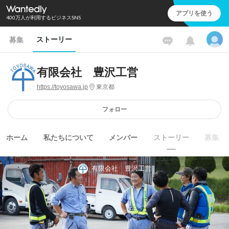
アプリを使う
400万人が利用するビジネスSNS
ストーリー
募集
有限会社 豊沢工営
https://toyosawa.jp
東京都
フォロー
ホーム
私たちについて
メンバー
ストーリー
募集
有限会社 豊沢工営