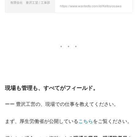
い印象がない建設業ですが、絶対に必要
なこの仕事。固定概念にとらわれず、あ
https://www.wantedly.com/id/Keitoyosawa
んなことやこんなことをいろいろやって
ます。SECIとは超簡単に言うと、みんな
であれやこれや気持ちを共有して高め合
おうよということ。解決今が一番仕事が
楽しい！だから、みんなの楽しいを集め
て素敵な未来をつくりましょう。
現場も管理も、すべてがフィールド。
ーー 豊沢工営の、現場での仕事を教えてください。
まず、厚生労働省が公開している
こちら
をご覧ください。