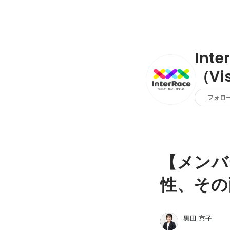
Int
（Vi
フォロ
【メンバ
性、その
黒田 京子