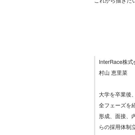
これから描きた
InterRace株
村山 恵里菜
大学を卒業後
全フェーズを
形成、面接、
らの採用体制