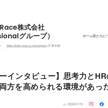
erRace株式会社
sionalグループ）
ホーム
私たちに
ー
https://inter-race.co.jp/company
東京都
ーインタビュー】思考力とHR
両方を高められる環境があっ
on
2026/01/19