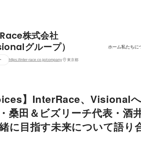
erRace株式会社
sionalグループ）
ホーム
私たちに
ー
https://inter-race.co.jp/company
東京都
oices】InterRace、Vision
・桑田＆ビズリーチ代表・酒
緒に目指す未来について語り