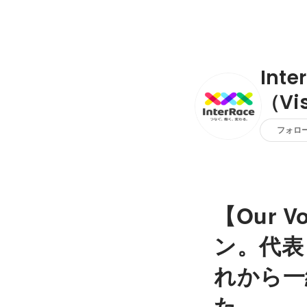
Int
（Vi
フォロ
【Our V
ン。代表
れから一
た。