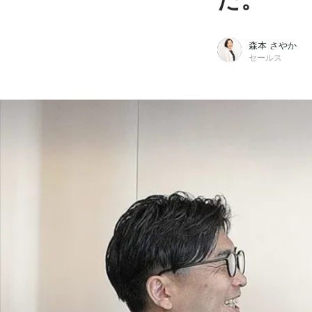
森本 さやか
セールス
森本 さやか
InterRace株式会社（Visionalグループ） / セールス