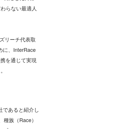
だわらない最適人
ビズリーチ代表取
nterRace
連携を通じて実現
た。
社であると紹介し
と、種族（Race）