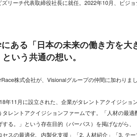
ズリーチ代表取締役社長に就任。2022年10月、ビジ
幹にある「日本の未来の働き方を大
」という共通の想い。
terRace株式会社が、Visionalグループの仲間に加わりま
eは、2018年11月に設立された、企業がタレントアクイジシ
うタレントアクイジションファームです。「人材の最適
げする。」という存在目的（パーパス）を掲げながら、「1
セスの最適化、内製化支援」「2. 人材紹介」「3. テ