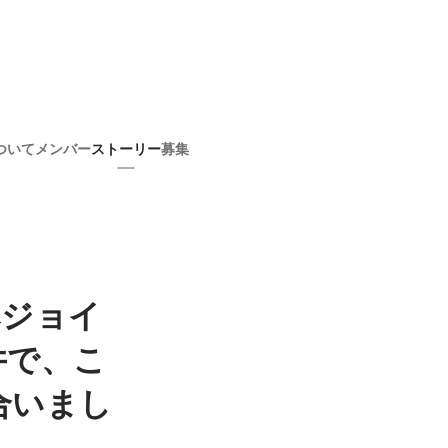
ついて
メンバー
ストーリー
募集
alへジョイ
井で、こ
合いまし