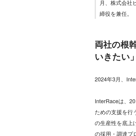
月、株式会社ビ
締役を兼任。
両社の根
いきたい
2024年3月、In
InterRac
ための支援を行
の生産性を底上
の採用・調達プロ