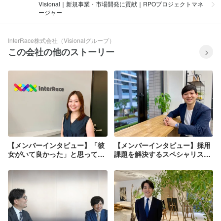
Visional｜新規事業・市場開発に貢献｜RPOプロジェクトマネ
ージャー
InterRace株式会社（Visionalグループ）
この会社の他のストーリー
【メンバーインタビュー】「彼
【メンバーインタビュー】採用
女がいて良かった」と思っても
課題を解決するスペシャリスト
らえる存在になりたい。そのた
になり、２年以内にマネジメン
めに自分自身の出来ることを増
ト層に挑戦したい
やしたい