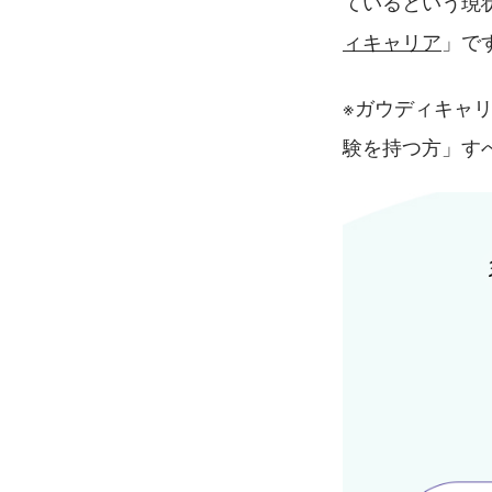
ているという現
ィキャリア
」で
※ガウディキャ
験を持つ方」す