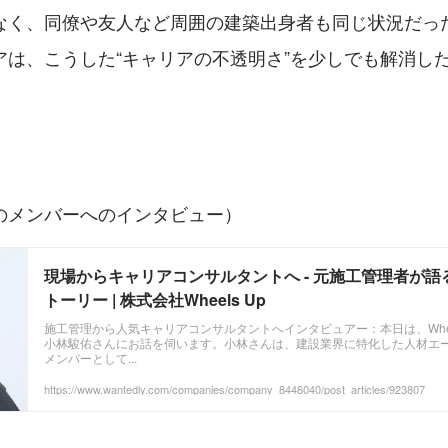
なく、同僚や友人など周囲の建築出身者も同じ状況だっ
アは、こうした“キャリアの不透明さ”を少しでも解消し
。
のメンバーへのインタビュー）
現場からキャリアコンサルタントへ - 元施工管理者が
トーリー | 株式会社Wheels Up
施工管理から人気キャリアコンサルタントへインタビュアー：本日は、Whee
小林駿佑さんにお話を伺います。小林さんは、建設業界に特化した人材エ
メンバーとして...
https://www.wantedly.com/companies/company_8446040/post_articles/923807