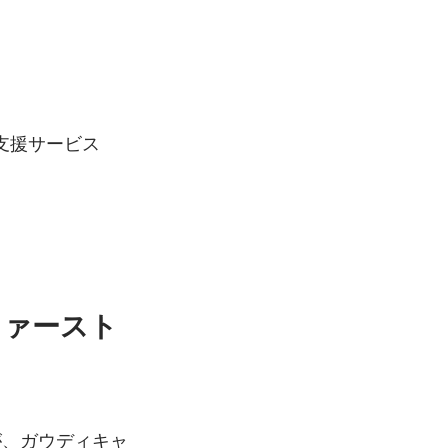
こうした双方の課題に向き合うために、建築出身者に特化したキャリア支援サービス 
ファースト
が、ガウディキャ