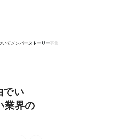
ついて
メンバー
ストーリー
募集
由でい
い業界の