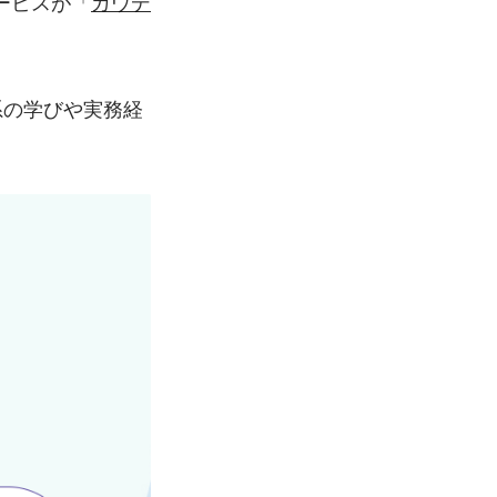
ービスが「
ガウデ
系の学びや実務経