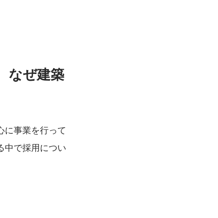
、なぜ建築
心に事業を行って
る中で採用につい