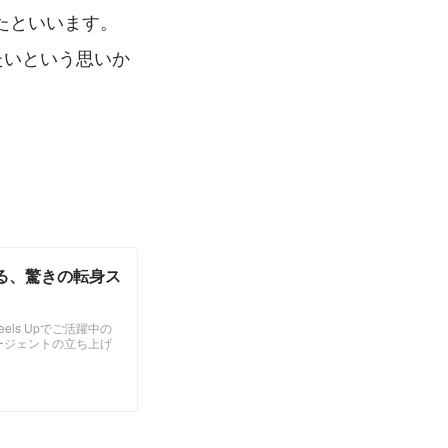
たといいます。
たいという思いか
語る、驚きの転身ス
ls Upでご活躍中の
ージェントの立ち上げ