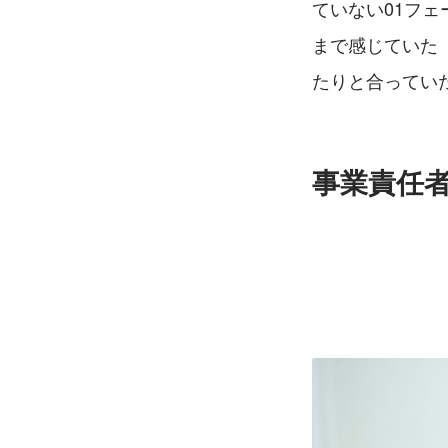
ていない01フ
まで感じていた
たりと合ってい
事業責任