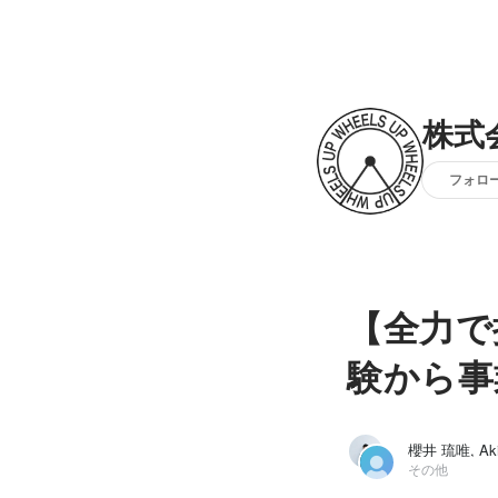
株式会
フォロ
【全力で
験から事
櫻井 琉唯, Aki 
その他