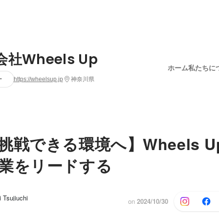
社Wheels Up
ホーム
私たちに
ー
https://wheelsup.jp
神奈川県
挑戦できる環境へ】Wheels 
業をリードする
Tsujiuchi
on
2024/10/30