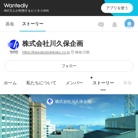
アプリを使う
400万人が利用するビジネスSNS
ストーリー
募集
株式会社川久保企画
https://kawakubokikaku.co.jp
神奈川県
フォロー
ホーム
私たちについて
メンバー
ストーリー
募集
株式会社川久保企画