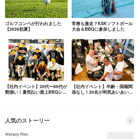
ゴルフコンペが行われました
常務も激走？KSKソフトボール
【2026初夏】
大会＆BBQに参加しました
【社内イベント】20代〜60代が
【社内イベント】年齢・国籍関
勢揃い！暑気払い屋上BBQレ
係なし！20名が和気あいあいと
ポ！（採取チーム）
楽しんだ暑気払いレポート（墨
出しチーム）
人気のストーリー
Wakgoy Rian