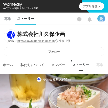
アプリを使う
400万人が利用するビジネスSNS
ストーリー
募集
株式会社川久保企画
https://kawakubokikaku.co.jp
神奈川県
フォロー
ホーム
私たちについて
メンバー
ストーリー
募集
株式会社川久保企画