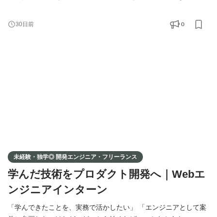
んな想いをお持ちの方へ。 弊社では、提携している企業様の開発
案件に、エンジニアの方をマッチング・ご紹介しています。 独
0
30日前
学・スクール・職業訓練校で学ばれた方も、実務経験をお持ちの
方も、 ポートフォリオをもとに、あなたに合った案件をお探しし
ます。 事業拡大に伴い、新たにエンジニアの方を募集
未経験・独学◎ 開発エンジニア・フリーランス
学んだ技術をプロダクト開発へ｜Webエ
ンジニアインターン
「学んできたことを、実務で活かしたい」 「エンジニアとして案