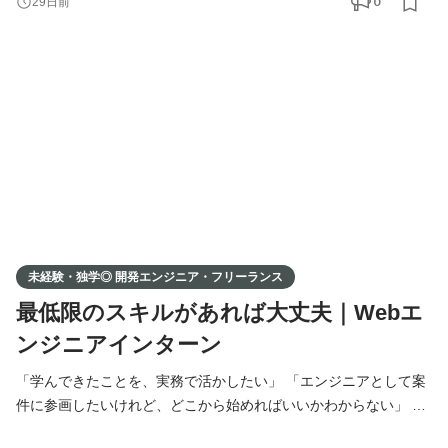
0
29日前
学・スクール・職業訓練校で学ばれた方も、実務経験をお持ちの
方も、 ポートフォリオをもとに、あなたに合った案件をお探しし
ます。 事業拡大に伴い、新たにエンジニアの方を募集
未経験・独学◎ 開発エンジニア・フリーランス
最低限のスキルがあれば大丈夫｜Webエ
ンジニアインターン
「学んできたことを、実務で活かしたい」 「エンジニアとして案
件に参画したいけれど、どこから始めればいいかわからない」 そ
んな想いをお持ちの方へ。 弊社では、提携している企業様の開発