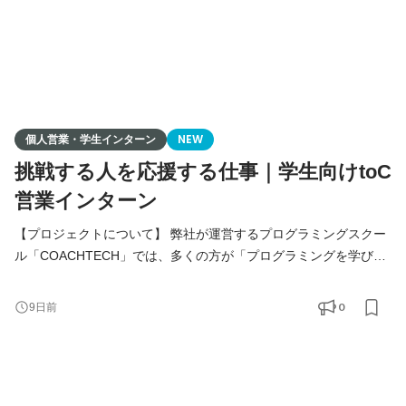
個人営業・学生インターン
NEW
挑戦する人を応援する仕事｜学生向けtoC
営業インターン
【プロジェクトについて】 弊社が運営するプログラミングスクー
ル「COACHTECH」では、多くの方が「プログラミングを学びた
い」「キャリアを変えたい」という想いを持ちながらも、一歩を
踏み出せずにいます。 そんな方々に、プログラミング学習の魅力
0
9日前
やキャリアの可能性をお伝えし、人生を変えるきっかけを提供す
る営業活動を推進しています。 学生インターンとして、チームメ
ンバーや先輩営業と一緒に、受講生の成長を支えながら、対