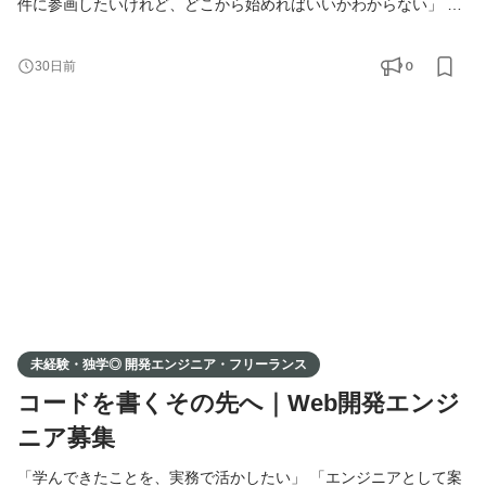
件に参画したいけれど、どこから始めればいいかわからない」 そ
んな想いをお持ちの方へ。 弊社では、提携している企業様の開発
案件に、エンジニアの方をマッチング・ご紹介しています。 独
0
30日前
学・スクール・職業訓練校で学ばれた方も、実務経験をお持ちの
方も、 ポートフォリオをもとに、あなたに合った案件をお探しし
ます。 事業拡大に伴い、新たにエンジニアの方を募集
未経験・独学◎ 開発エンジニア・フリーランス
コードを書くその先へ｜Web開発エンジ
ニア募集
「学んできたことを、実務で活かしたい」 「エンジニアとして案