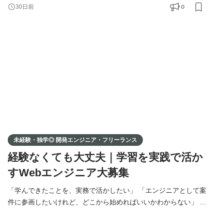
案件に、エンジニアの方をマッチング・ご紹介しています。 独
0
30日前
学・スクール・職業訓練校で学ばれた方も、実務経験をお持ちの
方も、 ポートフォリオをもとに、あなたに合った案件をお探しし
ます。 事業拡大に伴い、新たにエンジニアの方を募集
未経験・独学◎ 開発エンジニア・フリーランス
経験なくても大丈夫｜学習を実践で活か
すWebエンジニア大募集
「学んできたことを、実務で活かしたい」 「エンジニアとして案
件に参画したいけれど、どこから始めればいいかわからない」 そ
んな想いをお持ちの方へ。 弊社では、提携している企業様の開発