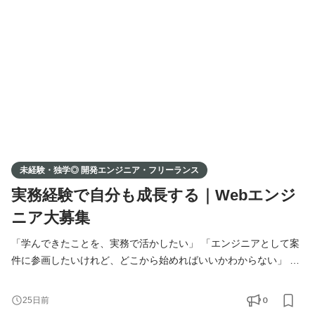
ェンジを本気で考えている方 - 第二新卒の方 ▍こんな方に特に来
てほしいです - 学習は終えたが、応募が通らず止まってしまって
い
未経験・独学◎ 開発エンジニア・フリーランス
実務経験で自分も成長する｜Webエンジ
ニア大募集
「学んできたことを、実務で活かしたい」 「エンジニアとして案
件に参画したいけれど、どこから始めればいいかわからない」 そ
んな想いをお持ちの方へ。 弊社では、提携している企業様の開発
案件に、エンジニアの方をマッチング・ご紹介しています。 独
0
25日前
学・スクール・職業訓練校で学ばれた方も、実務経験をお持ちの