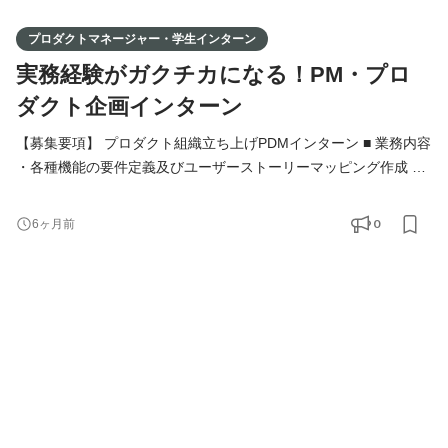
プロダクトマネージャー・学生インターン
実務経験がガクチカになる！PM・プロ
ダクト企画インターン
【募集要項】 プロダクト組織立ち上げPDMインターン ■ 業務内容
・各種機能の要件定義及びユーザーストーリーマッピング作成 ・
エンジニア・ビジネスサイドとのすり合わせ ・プロダクトマニュ
アルの作成 ・検証環境の確認業務 ■ 求める人物像 - スタートアッ
0
6ヶ月前
プのスピード感に対応できる柔軟性を持つ方 - 自ら考え、行動
し、提案できる主体性のある方 - 課題解決のための分析力や提案
力を磨きたい方 - 多岐にわたる業務に挑戦し、自分を