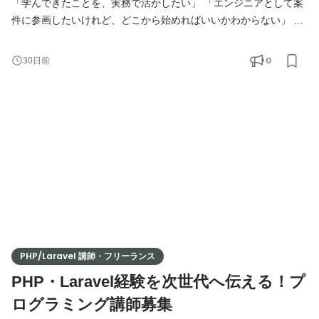
「学んできたことを、実務で活かしたい」 「エンジニアとして案
件に参画したいけれど、どこから始めればいいかわからない」 そ
んな想いをお持ちの方へ。 弊社では、提携している企業様の開発
案件に、エンジニアの方をマッチング・ご紹介しています。 独
0
30日前
学・スクール・職業訓練校で学ばれた方も、実務経験をお持ちの
方も、 ポートフォリオをもとに、あなたに合った案件をお探しし
ます。 事業拡大に伴い、新たにエンジニアの方を募集
PHP/Laravel 講師・フリーランス
PHP・Laravel経験を次世代へ伝える！プ
ログラミング講師募集