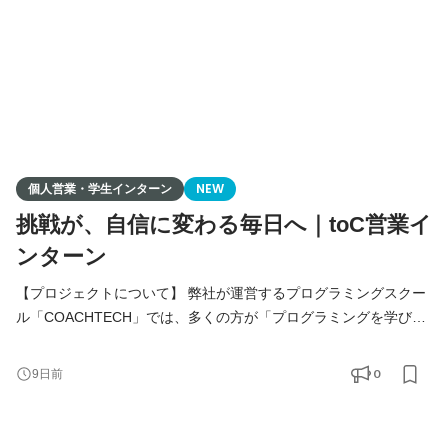
個人営業・学生インターン
NEW
挑戦が、自信に変わる毎日へ｜toC営業イ
ンターン
【プロジェクトについて】 弊社が運営するプログラミングスクー
ル「COACHTECH」では、多くの方が「プログラミングを学びた
い」「キャリアを変えたい」という想いを持ちながらも、一歩を
踏み出せずにいます。 そんな方々に、プログラミング学習の魅力
0
9日前
やキャリアの可能性をお伝えし、人生を変えるきっかけを提供す
る営業活動を推進しています。 学生インターンとして、チームメ
ンバーや先輩営業と一緒に、受講生の成長を支えながら、対