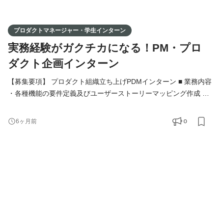
プロダクトマネージャー・学生インターン
実務経験がガクチカになる！PM・プロ
ダクト企画インターン
【募集要項】 プロダクト組織立ち上げPDMインターン ■ 業務内容
・各種機能の要件定義及びユーザーストーリーマッピング作成 ・
エンジニア・ビジネスサイドとのすり合わせ ・プロダクトマニュ
アルの作成 ・検証環境の確認業務 ■ 求める人物像 - スタートアッ
0
6ヶ月前
プのスピード感に対応できる柔軟性を持つ方 - 自ら考え、行動
し、提案できる主体性のある方 - 課題解決のための分析力や提案
力を磨きたい方 - 多岐にわたる業務に挑戦し、自分を