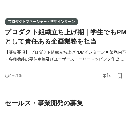
プロダクトマネージャー・学生インターン
プロダクト組織立ち上げ期｜学生でもPM
として責任ある企画業務を担当
【募集要項】 プロダクト組織立ち上げPDMインターン ■ 業務内容
・各種機能の要件定義及びユーザーストーリーマッピング作成 ・
エンジニア・ビジネスサイドとのすり合わせ ・プロダクトマニュ
アルの作成 ・検証環境の確認業務 ■ 求める人物像 - スタートアッ
0
9ヶ月前
プのスピード感に対応できる柔軟性を持つ方 - 自ら考え、行動
し、提案できる主体性のある方 - 課題解決のための分析力や提案
力を磨きたい方 - 多岐にわたる業務に挑戦し、自分を
セールス・事業開発の募集