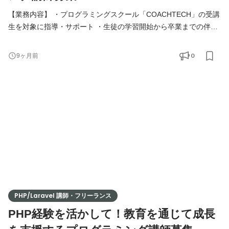
【業務内容】 ・プログラミングスクール「COACHTECH」の受講
生を対象に指導・サポート ・生徒の学習開始から卒業までの伴走
支援 ・週1回の個別面談の実施 ・学習進捗やモチベーションの管
理 ・技術トレーニングの指導や学習提案 ・生徒の目標達成に向け
0
9ヶ月前
た柔軟なサポート 【必須条件】 ・人を教えることが好きな方 ・
教育に熱意を持ち、プログラミング教育に興味関心がある方 ・生
徒を担当することに責任を持って取り組める方 【歓迎条件
PHP/Laravel 講師・フリーランス
PHP経験を活かして！教育を通じて成長