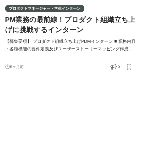
プロダクトマネージャー・学生インターン
PM業務の最前線！プロダクト組織立ち上
げに挑戦するインターン
【募集要項】 プロダクト組織立ち上げPDMインターン ■ 業務内容
・各種機能の要件定義及びユーザーストーリーマッピング作成 ・
エンジニア・ビジネスサイドとのすり合わせ ・プロダクトマニュ
アルの作成 ・検証環境の確認業務 ■ 求める人物像 - スタートアッ
0
6ヶ月前
プのスピード感に対応できる柔軟性を持つ方 - 自ら考え、行動
し、提案できる主体性のある方 - 課題解決のための分析力や提案
力を磨きたい方 - 多岐にわたる業務に挑戦し、自分を