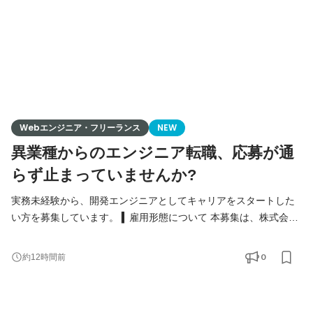
Webエンジニア・フリーランス
NEW
異業種からのエンジニア転職、応募が通
らず止まっていませんか?
実務未経験から、開発エンジニアとしてキャリアをスタートした
い方を募集しています。 ▍雇用形態について 本募集は、株式会社
estraとの準委任契約による募集です。 案件参画が決まり次第、弊
社クライアント先へ常駐勤務となります(常駐の開始時期は、案件
0
約12時間前
参画が決定したタイミングです)。参画先が決まるまでの間は、専
任アドバイザーが案件マッチングと参画準備をサポートします。
▍こんな方を歓迎します プログラミングスクール