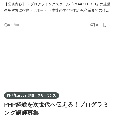
【業務内容】 ・プログラミングスクール「COACHTECH」の受講
生を対象に指導・サポート ・生徒の学習開始から卒業までの伴走
支援 ・週1回の個別面談の実施 ・学習進捗やモチベーションの管
理 ・技術トレーニングの指導や学習提案 ・生徒の目標達成に向け
0
8ヶ月前
た柔軟なサポート 【必須条件】 ・人を教えることが好きな方 ・
教育に熱意を持ち、プログラミング教育に興味関心がある方 ・生
徒を担当することに責任を持って取り組める方 【歓迎条件
PHP/Laravel 講師・フリーランス
PHP経験を次世代へ伝える！プログラミ
ング講師募集