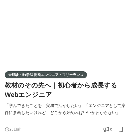
方も、 ポートフォリオをもとに、あなたに合った案件をお探しし
ます。 事業拡大に伴い、新たにエンジニアの方を募集
未経験・独学◎ 開発エンジニア・フリーランス
教材のその先へ｜初心者から成長する
Webエンジニア
「学んできたことを、実務で活かしたい」 「エンジニアとして案
件に参画したいけれど、どこから始めればいいかわからない」 そ
んな想いをお持ちの方へ。 弊社では、提携している企業様の開発
案件に、エンジニアの方をマッチング・ご紹介しています。 独
0
25日前