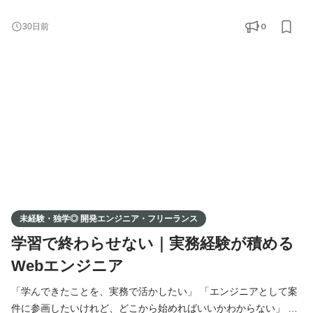
んな想いをお持ちの方へ。 弊社では、提携している企業様の開発
案件に、エンジニアの方をマッチング・ご紹介しています。 独
0
30日前
学・スクール・職業訓練校で学ばれた方も、実務経験をお持ちの
方も、 ポートフォリオをもとに、あなたに合った案件をお探しし
ます。 事業拡大に伴い、新たにエンジニアの方を募集
未経験・独学◎ 開発エンジニア・フリーランス
学習で終わらせない｜実務経験が積める
Webエンジニア
「学んできたことを、実務で活かしたい」 「エンジニアとして案
件に参画したいけれど、どこから始めればいいかわからない」 そ