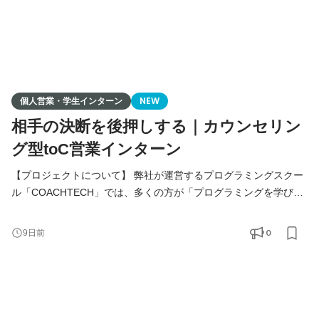
個人営業・学生インターン
NEW
相手の決断を後押しする｜カウンセリン
グ型toC営業インターン
【プロジェクトについて】 弊社が運営するプログラミングスクー
ル「COACHTECH」では、多くの方が「プログラミングを学びた
い」「キャリアを変えたい」という想いを持ちながらも、一歩を
踏み出せずにいます。 そんな方々に、プログラミング学習の魅力
0
9日前
やキャリアの可能性をお伝えし、人生を変えるきっかけを提供す
る営業活動を推進しています。 学生インターンとして、チームメ
ンバーや先輩営業と一緒に、受講生の成長を支えながら、対