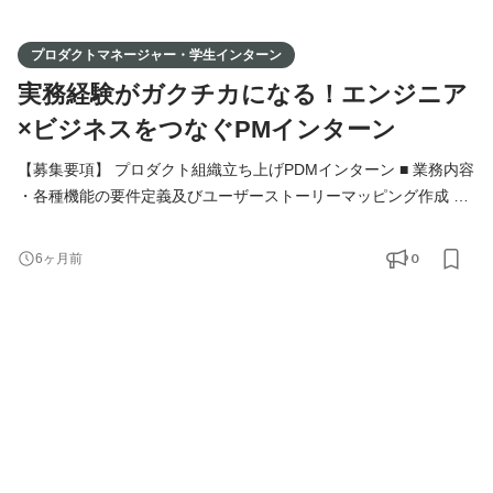
プロダクトマネージャー・学生インターン
実務経験がガクチカになる！エンジニア
×ビジネスをつなぐPMインターン
【募集要項】 プロダクト組織立ち上げPDMインターン ■ 業務内容
・各種機能の要件定義及びユーザーストーリーマッピング作成 ・
エンジニア・ビジネスサイドとのすり合わせ ・プロダクトマニュ
アルの作成 ・検証環境の確認業務 ■ 求める人物像 - スタートアッ
0
6ヶ月前
プのスピード感に対応できる柔軟性を持つ方 - 自ら考え、行動
し、提案できる主体性のある方 - 課題解決のための分析力や提案
力を磨きたい方 - 多岐にわたる業務に挑戦し、自分を