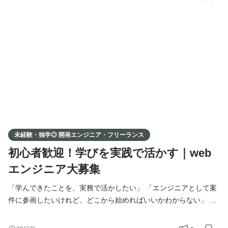
学・スクール・職業訓練校で学ばれた方も、実務経験をお持ちの
方も、 ポートフォリオをもとに、あなたに合った案件をお探しし
ます。 事業拡大に伴い、新たにエンジニアの方を募集
未経験・独学◎ 開発エンジニア・フリーランス
初心者歓迎！学びを実践で活かす｜web
エンジニア大募集
「学んできたことを、実務で活かしたい」 「エンジニアとして案
件に参画したいけれど、どこから始めればいいかわからない」 そ
んな想いをお持ちの方へ。 弊社では、提携している企業様の開発
案件に、エンジニアの方をマッチング・ご紹介しています。 独