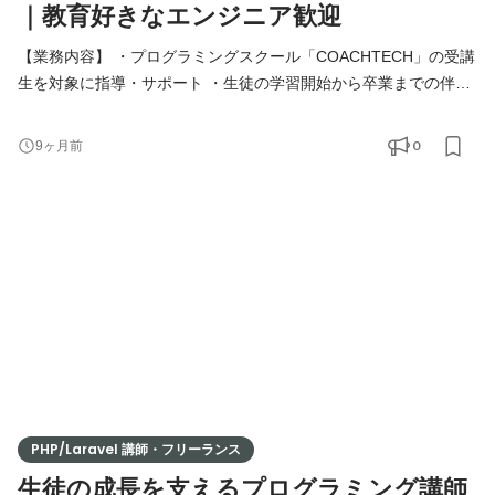
｜教育好きなエンジニア歓迎
【業務内容】 ・プログラミングスクール「COACHTECH」の受講
生を対象に指導・サポート ・生徒の学習開始から卒業までの伴走
支援 ・週1回の個別面談の実施 ・学習進捗やモチベーションの管
理 ・技術トレーニングの指導や学習提案 ・生徒の目標達成に向け
0
9ヶ月前
た柔軟なサポート 【必須条件】 ・人を教えることが好きな方 ・
教育に熱意を持ち、プログラミング教育に興味関心がある方 ・生
徒を担当することに責任を持って取り組める方 【歓迎条件
PHP/Laravel 講師・フリーランス
生徒の成長を支えるプログラミング講師