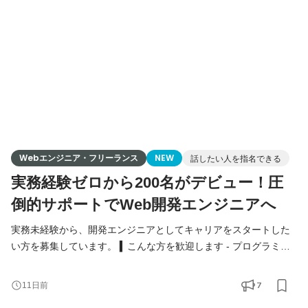
てほしいです - 学習は終えたが、応募が通らず止まってしまって
い
Webエンジニア・フリーランス
NEW
話したい人を指名できる
実務経験ゼロから200名がデビュー！圧
倒的サポートでWeb開発エンジニアへ
実務未経験から、開発エンジニアとしてキャリアをスタートした
い方を募集しています。 ▍こんな方を歓迎します - プログラミン
グスクール卒業／独学で学習を終えた方 - PHP・JavaScript・
Ruby・Python等、Web系の学習経験がある方 - 「テスト案件では
7
11日前
なく、開発がしたい」と考えている方 - 異業種からのキャリアチ