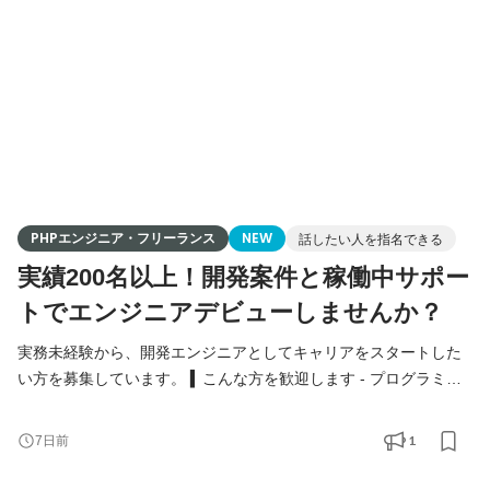
てほしいです - 学習は終えたが、応募が通らず止まってしまって
い
PHPエンジニア・フリーランス
NEW
話したい人を指名できる
実績200名以上！開発案件と稼働中サポー
トでエンジニアデビューしませんか？
実務未経験から、開発エンジニアとしてキャリアをスタートした
い方を募集しています。 ▍こんな方を歓迎します - プログラミン
グスクール卒業／独学で学習を終えた方 - PHP・JavaScript・
Ruby・Python等、Web系の学習経験がある方 - 「テスト案件では
1
7日前
なく、開発がしたい」と考えている方 - 異業種からのキャリアチ
ェンジを本気で考えている方 - 第二新卒の方 ▍こんな方に特に来