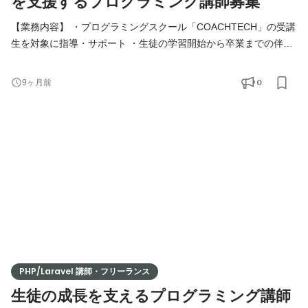
を支援するプログラミング講師募集
【業務内容】 ・プログラミングスクール「COACHTECH」の受講
生を対象に指導・サポート ・生徒の学習開始から卒業までの伴走
支援 ・週1回の個別面談の実施 ・学習進捗やモチベーションの管
理 ・技術トレーニングの指導や学習提案 ・生徒の目標達成に向け
0
9ヶ月前
た柔軟なサポート 【必須条件】 ・人を教えることが好きな方 ・
教育に熱意を持ち、プログラミング教育に興味関心がある方 ・生
徒を担当することに責任を持って取り組める方 【歓迎条件
PHP/Laravel 講師・フリーランス
生徒の成長を支えるプログラミング講師