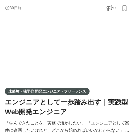
案件に、エンジニアの方をマッチング・ご紹介しています。 独
0
30日前
学・スクール・職業訓練校で学ばれた方も、実務経験をお持ちの
方も、 ポートフォリオをもとに、あなたに合った案件をお探しし
ます。 事業拡大に伴い、新たにエンジニアの方を募集
未経験・独学◎ 開発エンジニア・フリーランス
エンジニアとして一歩踏み出す｜実践型
Web開発エンジニア
「学んできたことを、実務で活かしたい」 「エンジニアとして案
件に参画したいけれど、どこから始めればいいかわからない」 そ