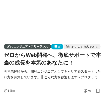
Webエンジニア・フリーランス
NEW
話したい人を指名できる
ゼロからWeb開発へ、徹底サポートで本
当の成長を本気のあなたに！
実務未経験から、開発エンジニアとしてキャリアをスタートした
い方を募集しています。 ▍こんな方を歓迎します - プログラミン
グスクール卒業／独学で学習を終えた方 - PHP・JavaScript・
Ruby・Python等、Web系の学習経験がある方 - 「テスト案件では
0
1日前
なく、開発がしたい」と考えている方 - 異業種からのキャリアチ
ェンジを本気で考えている方 - 第二新卒の方 ▍こんな方に特に来
てほしいです - 学習は終えたが、応募が通らず止まってしまって