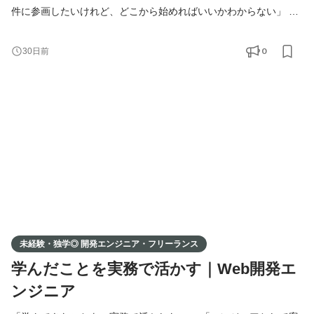
件に参画したいけれど、どこから始めればいいかわからない」 そ
んな想いをお持ちの方へ。 弊社では、提携している企業様の開発
案件に、エンジニアの方をマッチング・ご紹介しています。 独
0
30日前
学・スクール・職業訓練校で学ばれた方も、実務経験をお持ちの
方も、 ポートフォリオをもとに、あなたに合った案件をお探しし
ます。 事業拡大に伴い、新たにエンジニアの方を募集
未経験・独学◎ 開発エンジニア・フリーランス
学んだことを実務で活かす｜Web開発エ
ンジニア