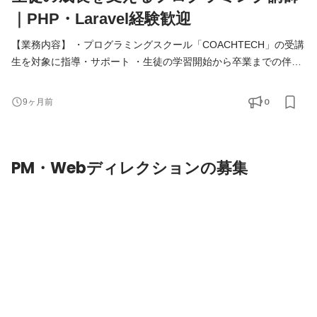
｜PHP・Laravel経験歓迎
【業務内容】 ・プログラミングスクール「COACHTECH」の受講
生を対象に指導・サポート ・生徒の学習開始から卒業までの伴走
支援 ・週1回の個別面談の実施 ・学習進捗やモチベーションの管
理 ・技術トレーニングの指導や学習提案 ・生徒の目標達成に向け
0
9ヶ月前
た柔軟なサポート 【必須条件】 ・人を教えることが好きな方 ・
教育に熱意を持ち、プログラミング教育に興味関心がある方 ・生
徒を担当することに責任を持って取り組める方 【歓迎条件
PM・Webディレクションの募集