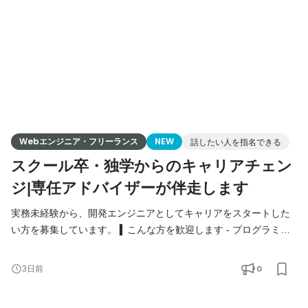
い
Webエンジニア・フリーランス
NEW
話したい人を指名できる
スクール卒・独学からのキャリアチェン
ジ|専任アドバイザーが伴走します
実務未経験から、開発エンジニアとしてキャリアをスタートした
い方を募集しています。 ▍こんな方を歓迎します - プログラミン
グスクール卒業／独学で学習を終えた方 - PHP・JavaScript・
Ruby・Python等、Web系の学習経験がある方 - 「テスト案件では
0
3日前
なく、開発がしたい」と考えている方 - 異業種からのキャリアチ
ェンジを本気で考えている方 - 第二新卒の方 ▍こんな方に特に来