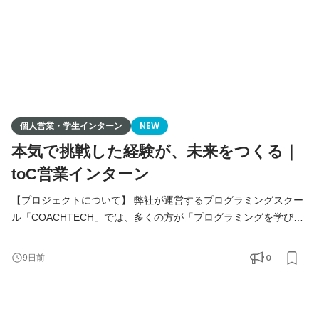
個人営業・学生インターン
NEW
本気で挑戦した経験が、未来をつくる｜
toC営業インターン
【プロジェクトについて】 弊社が運営するプログラミングスクー
ル「COACHTECH」では、多くの方が「プログラミングを学びた
い」「キャリアを変えたい」という想いを持ちながらも、一歩を
踏み出せずにいます。 そんな方々に、プログラミング学習の魅力
0
9日前
やキャリアの可能性をお伝えし、人生を変えるきっかけを提供す
る営業活動を推進しています。 学生インターンとして、チームメ
ンバーや先輩営業と一緒に、受講生の成長を支えながら、対