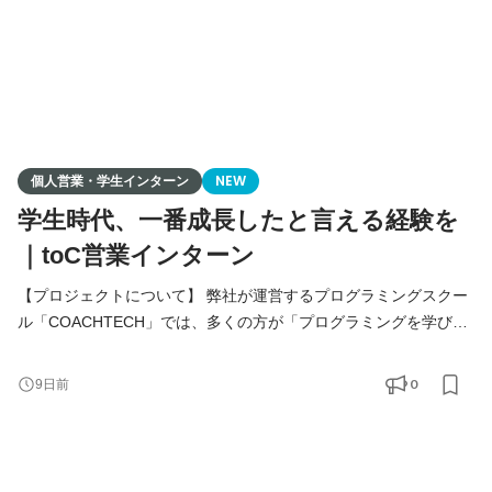
個人営業・学生インターン
NEW
学生時代、一番成長したと言える経験を
｜toC営業インターン
【プロジェクトについて】 弊社が運営するプログラミングスクー
ル「COACHTECH」では、多くの方が「プログラミングを学びた
い」「キャリアを変えたい」という想いを持ちながらも、一歩を
踏み出せずにいます。 そんな方々に、プログラミング学習の魅力
0
9日前
やキャリアの可能性をお伝えし、人生を変えるきっかけを提供す
る営業活動を推進しています。 学生インターンとして、チームメ
ンバーや先輩営業と一緒に、受講生の成長を支えながら、対