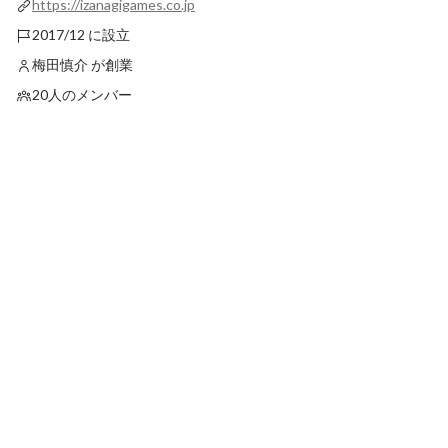
https://izanagigames.co.jp
開始！
ッズ全品60％オフの
2017/12 に設立
梅田慎介 が創業
20人のメンバー