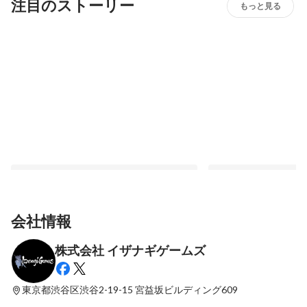
注目のストーリー
もっと見る
会社情報
株式会社 イザナギゲームズ
「東京クロノス」リーディングステージ
イザナギゲームズ、本
（朗読劇）実施決定！2024年3月30日〜31
ドクラブ、冤罪執行遊
日伝承ホールにて全4公演！本日よりVRア
ムトゥルーのSwitch 
東京都渋谷区渋谷2-19-15
宮益坂ビルディング609
最新順で表示
最新順で表示
ジト（MyDearest）先行チケット予約受付
ルズエンドクラブ、デ