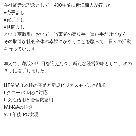
会社経営の理念として、400年前に近江商人が行った

●売手よし

●買手よし

●世間よし

という商取引において、当事者の売り手、買い手だけでなく、
その取引が社会全体の幸福にかなうことを願って、日々の活動
を行っています。

加えて、創設24年目を迎えた今、新たな経営戦略として、次の
５つに着手しました。

Ⅰ.IT業界３本柱の充足と新規ビジネスモデルの追求

Ⅱ.グローバル化に対応

Ⅲ.女性活用と管理職登用

Ⅳ.M&Aの推進

Ⅴ.４年後IPO実現