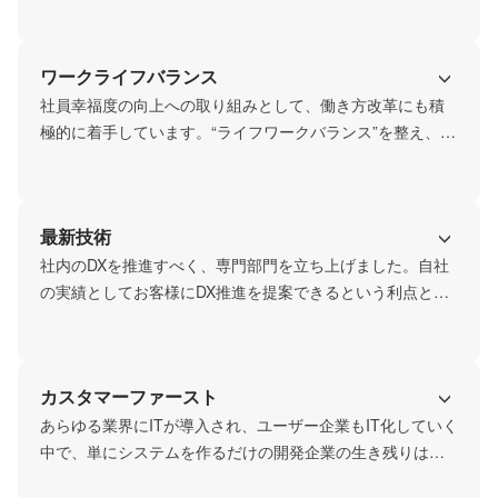
ことで、数年後には強い会社へとなると考え、教育には妥
協はしていません。自社独自のIT人材育成ツールを用いて
ワークライフバランス
教育を実施、スキル診断をもとに教育を実施。また、技術
研修だけにとどまらずに、階層別に合わせた業務研修（下
社員幸福度の向上への取り組みとして、働き方改革にも積
流工程・上流工程・マネジメント領域など）まで実施をし
極的に着手しています。“ライフワークバランス”を整え、家
ています。
族やプライベートの充実を図れる会社へ。仕事のやりがい
と同時に、“暮らす”に不安なく、満足を提供していきたいと
考えています。

最新技術
単に“働く”という「作業者」ではなく、エンジニア人生を楽
社内のDXを推進すべく、専門部門を立ち上げました。自社
しめる会社へ！

の実績としてお客様にDX推進を提案できるという利点と共
私たちと一緒に未来を創っていただける仲間を随時、募集
に、エンジニア育成の一環として取り組んでいます。事業
しています。
戦略に合わせたシステム導入など自社内で実践を積むこと
でDXに長けたエンジニアとして将来を歩んでいけます。
カスタマーファースト
あらゆる業界にITが導入され、ユーザー企業もIT化していく
中で、単にシステムを作るだけの開発企業の生き残りは厳
しくなると予測されます。私たちは自社独自の価値を提供