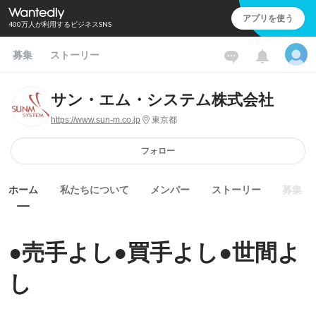
アプリを使う
400万人が利用するビジネスSNS
募集
ストーリー
サン・エム・システム株式会社
https://www.sun-m.co.jp
東京都
フォロー
ホーム
私たちについて
メンバー
ストーリー
募集
●売手よし●買手よし●世間よ
し