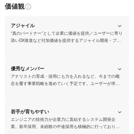
価値観
アジャイル
“真のパートナー”として企業に価値を提供／ユーザーに寄り
添いDX推進など付加価値を提供するアジャイル開発・プラ
イム案件の獲得を目指す―――
優秀なメンバー
アナリストの育成・採用にも力を入れるなど、今までの概
念を覆す事業戦略を進めていく予定です。ユーザーが求め
るシステムを定性的ではなく、定量的な視点で作り上げて
いく。付加価値を提供するITソリューション企業を目指し
ていきます。
若手が育ちやすい
エンジニアの技術力が企業力に直結するシステム開発企
業。新卒採用、未経験の中途採用も積極的に行っておりゼ
ロからエンジニアを育成しています。若い人材が成長する