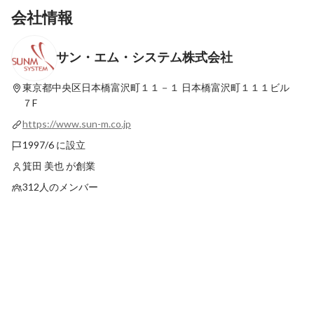
会社情報
サン・エム・システム株式会社
サン・エム・システム大阪支店事業戦略
評価される環境で入社
最新順で表示
最新順で表示
東京都中央区日本橋富沢町１１－１
日本橋富沢町１１１ビル
７F
https://www.sun-m.co.jp
1997/6 に設立
箕田 美也 が創業
312人のメンバー