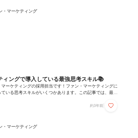
ションを大切にしています☺そして、そのコミュニケーション
ケティングの強みである「チームワーク」を下支えしているの
ン・マーケティング
行ってらっしゃい！」✨例えば、会話をするときや発表の際に
ティングで導入している最強思考スキル📚
・マーケティングの採用担当です！ファン・マーケティングに
っている思考スキルがいくつかあります。この記事では、最初
スキルを使っているのかについて説明した後、その中から代表
ルについてご紹介したいと思います🙌一生サビることのないス
約3年前
せんか？これまで他の記事でもご紹介してきたとおり、ファ
では生産性高く、そして心理的安全性が確保された職場環境を
年齢や職種も様々な職場で本気でこれらを実践するためには、き
ン・マーケティング
、みんなが共通してコミュニケーションする土台として「論理