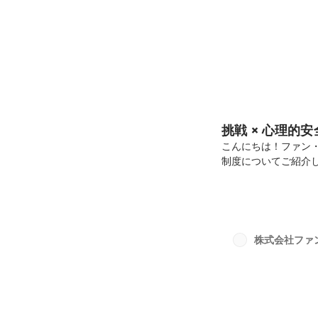
挑戦 × 心理的
こんにちは！ファン
制度についてご紹介し
マーケティングには、
ンターン生は全員大
間帯も柔軟に対応で
ともできます👍成
入れているのが特徴
株式会社ファ
様々なことにチャレン