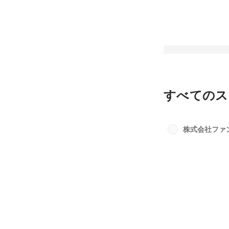
すべてのス
オリジナル研修で会
長を全力応援📣
株式会社ファ
最新順で表示