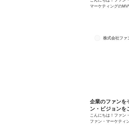
こんにちは！ファン
マーケティングのM
きます💭今回はバリ
✨そもそもミッション
義や目的ビジョン 
範ざっくりまとめる
化したもの」というイメージ
株式会社ファ
と共に🔥ファン・マ
企業のファンを
ン・ビジョンを
こんにちは！ファン
ファン・マーケティ
ししていきます💭今