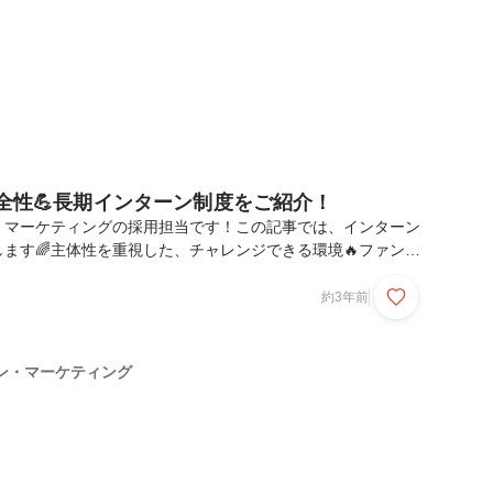
安全性💪長期インターン制度をご紹介！
・マーケティングの採用担当です！この記事では、インターン
ます🌈主体性を重視した、チャレンジできる環境🔥ファン・
2023年5月現在、12人のインターン生が在籍しています！イ
学生で、大学生活と両立しながら出勤しています🔥シフトの時
約3年前
きるので、お昼までインターンをして、そのあと授業に行くこ
長できる環境ファン・マーケティングはインターン制度にも力を
です！インターン生という枠にとらわれず、主体性を持てば
ン・マーケティング
ジできます✨また、会社独自の研修をはじめ、ロジックツ...