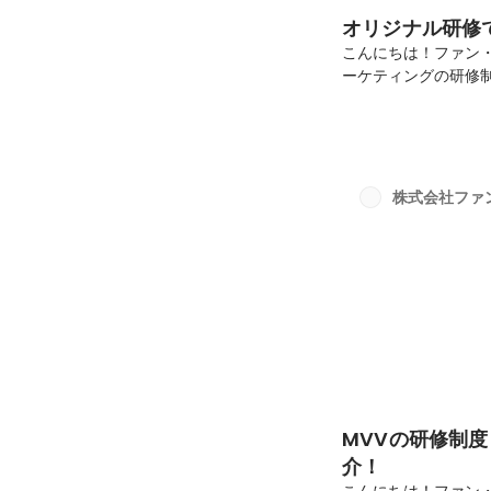
オリジナル研修
こんにちは！ファン
ーケティングの研修
自の研修制度が充実
付けることができま
す🙌入社してすぐに
ァン・マーケティン
「仕事への価値観が
株式会社ファ
った！」という声も
す！...
MVVの研修制
介！