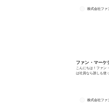
内でのコミュニケー
こそがファン・マー
株式会社ファ
です💪■外出時は「
は聞...
ファン・マーケ
こんにちは！ファン
は社員なら誰しも使
になぜこうした思考
的な４つの思考スキ
キルを一緒に磨きま
ン・マーケティング
目指しています🍀
株式会社ファ
れいごとだけでなく
性」...