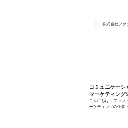
は、そもそもミッシ
ン：組織が存在する
組織で共有する価値
せんね💦ざっくり
株式会社ファ
を明文化したもの」というイメ
コミュニケーシ
マーケティングの
こんにちは！ファン
ーケティングの仕事
ーケティングでは、
拶や返事を始め、全
す♪チームワークの