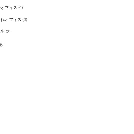
のオフィス
(
4
)
ゃれオフィス
(
3
)
厚生
(
2
)
る