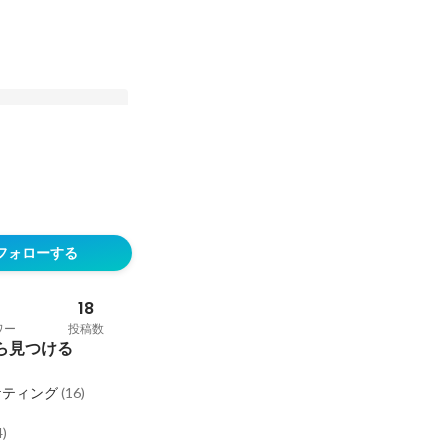
そだてる🌱ファン・
グのミッション・ビジ
フォローする
！
18
ワー
投稿数
ら見つける
ケティング
(
16
)
4
)