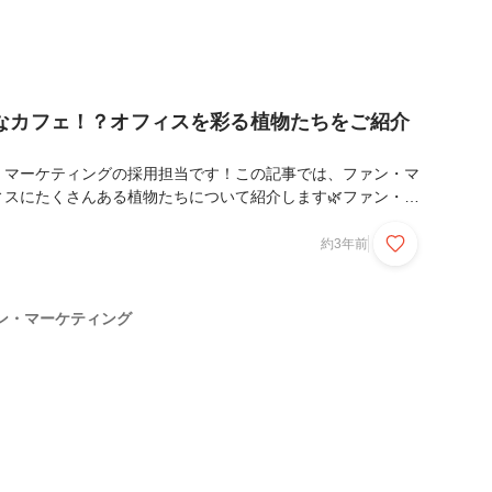
なカフェ！？オフィスを彩る植物たちをご紹介
・マーケティングの採用担当です！この記事では、ファン・マ
ィスにたくさんある植物たちについて紹介します🌿ファン・マ
ィスはとっても緑豊かで、大きな木から小さい植物まで、おし
ージしたさまざまな種類の植物を楽しく育てています♪観葉植
約3年前
り、オフィスを彩っています🌼オフィスのあちこちにたくさん
ファン・マーケティングのテラスをご紹介しましたが、緑豊かな
ありません！テラス、デスク上、天井からさがっているもの…
ン・マーケティング
植物が置かれています🌵仕事中も、ふとしたときに緑が目に入