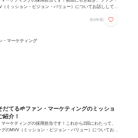
・マーケティングの採用担当です！前回に引き続き、ファン・
VV（ミッション・ビジョン・バリュー）についてお話ししてい
ューや、MVVの浸透、体現するための研修などをご紹介します
・ビジョン・バリューとは💡ミッション：組織が存在する意
約3年前
：目指す理想の姿・将来像バリュー ：組織で共有する価値規
と「組織が果たすべき使命や将来像、大切にする価値観を明文
です🤔Fan Marketing with you ファン育成をあなた
ン・マーケティング
ーケティングは、企業のファン育成...
そだてる🌱ファン・マーケティングのミッショ
ご紹介！
・マーケティングの採用担当です！これから2回にわたって、
ングのMVV（ミッション・ビジョン・バリュー）についてお話
回はまず、ミッションとビジョンについてご紹介します✨まず