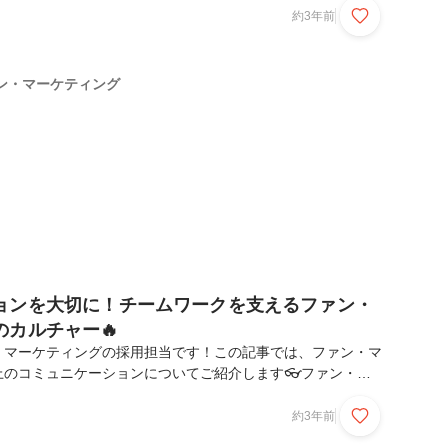
ョン・ビジョン・バリューとは何かご説明します💡ミッショ
約3年前
意義や目的ビジョン ：目指す理想の姿・将来像バリュー ：
規範聞き馴染みがないと少しイメージが湧きにくいかもしれま
まとめると「組織が果たすべき使命や将来像、大切にする価値観
ン・マーケティング
ージです🤔Fan Marketing with ...
ョンを大切に！チームワークを支えるファン・
カルチャー🔥
・マーケティングの採用担当です！この記事では、ファン・マ
上のコミュニケーションについてご紹介します👓ファン・マ
社内でのコミュニケーションをとっても大切にしています💭挨
員から声をかけてもらえるので、居心地よく働くことができま
約3年前
秘訣はコミュニケーション！ファン・マーケティングでは、社