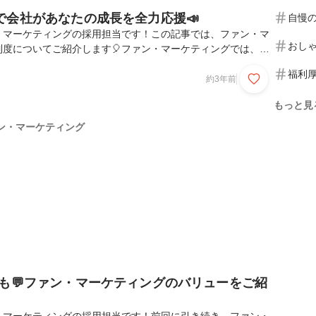
で会社があなたの成長を全力応援📣
自慢
・マーケティングの採用担当です！この記事では、ファン・マ
おし
制度についてご紹介します🎈ファン・マーケティングでは、独
していることも大きな特徴で、たしかなビジネススキルを身に
福利
す💪ここでは、新人研修と通常の研修に分けて説明していきま
約3年前
成長できる新人研修✨新人研修では、基本的な研修以外にもフ
もっと見
グ独自の研修制度があります！これらの研修を受けることで、
ポジティブになった、仕事へのモチベーションの向上につなが
ン・マーケティング
実際にあります💡それでは、具体的な研修内容をご紹介しま
度も💬ファン・マーケティングのバリューをご紹