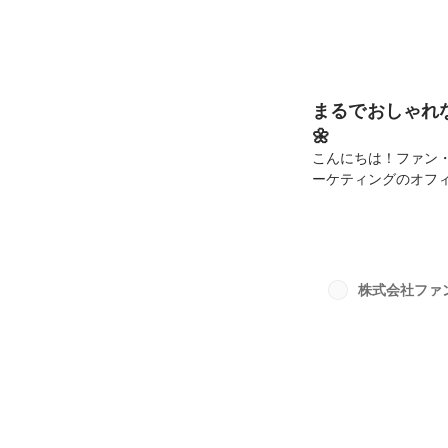
まるでおしゃれ
🌼
こんにちは！ファン
ーケティングのオフ
ーケティングのオフ
ゃれなカフェをイメ
物や季節の花まであ
の植物が🌳以前、
のはテラスだけでは
株式会社ファ
など、至るところに
り...