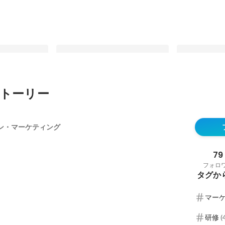
トーリー
社があなたの成
MVVの研修制度も💬ファン・マー
企業のファンを
ケティングのバリューをご紹介！
マーケティン
ン・マーケティング
ョンをご紹介
最新順で表示
最新順で表示
79
フォロ
タグか
マー
研修
(