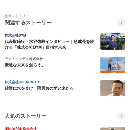
は“最高の修行の場” 〜
た、ホテル業界の根本課題から
どのように業界進化を切り拓く
のか
創業ストーリー
関連するストーリー
株式会社DYM
代表取締役・水谷佑毅インタビュー｜急成長を続
ける「株式会社DYM」目指す未来
アクトインディ株式会社
素敵な未来を創ろう。
株式会社CLEARNOTE
砂漠に水をまけ、雨雲おのずと来たる
人気のストーリー
NINJAPAN株式会社