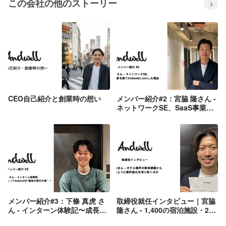
この会社の他のストーリー
CEO自己紹介と創業時の想い
メンバー紹介#2：宮脇 隆さん -
ネットワークSE、SaaS事業責
任者を経てAndwellにJoinした
理由
メンバー紹介#3：下條 真虎 さ
取締役就任インタビュー｜宮脇
ん - インターン体験記〜成長志
隆さん - 1,400の宿泊施設・2万
向の学生にとってAndwell
人のホテリエと向き合って見え