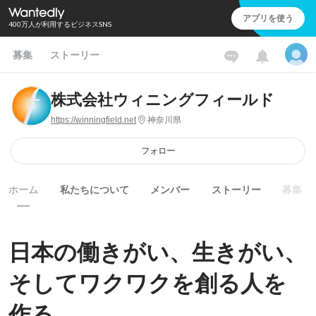
アプリを使う
400万人が利用するビジネスSNS
募集
ストーリー
株式会社ウィニングフィールド
https://winningfield.net
神奈川県
フォロー
ホーム
私たちについて
メンバー
ストーリー
募集
日本の働きがい、生きがい、
そしてワクワクを創る人を
作る