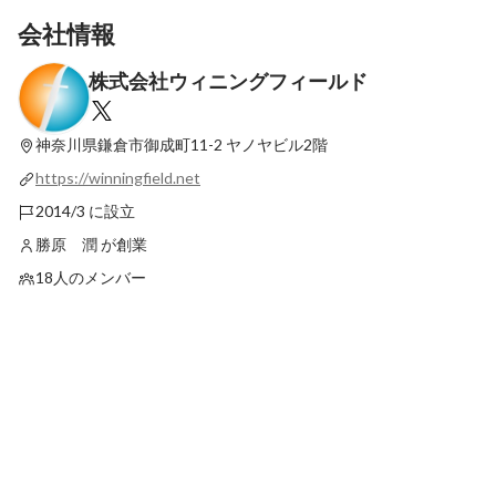
会社情報
株式会社ウィニングフィールド
『コミュニティカンパニー宣言』を致しま
鎌倉なら人力車で聞く
した
倉Webコンサルティン
ングフィールド」って
神奈川県鎌倉市御成町11-2
ヤノヤビル2階
最新順で表示
最新順で表示
https://winningfield.net
2014/3 に設立
勝原 潤 が創業
18人のメンバー