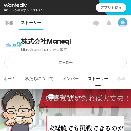
アプリを使う
400万人が利用するビジネスSNS
ストーリー
募集
株式会社Maneql
https://maneql.co.jp
大阪府
フォロー
ホーム
私たちについて
メンバー
ストーリー
募集
株式会社Maneql