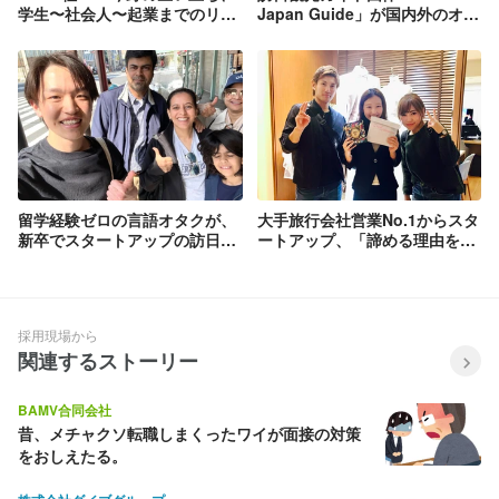
学生〜社会人〜起業までのリア
Japan Guide」が国内外のオン
ルを公開
ライン旅行サービス6社と業務
提携を合意
留学経験ゼロの言語オタクが、
大手旅行会社営業No.1からスタ
新卒でスタートアップの訪日事
ートアップ、「諦める理由を作
業を動かすまで | 株式会社
らない社会」の実現へ
Reelu
採用現場から
関連するストーリー
BAMV合同会社
昔、メチャクソ転職しまくったワイが面接の対策
をおしえたる。