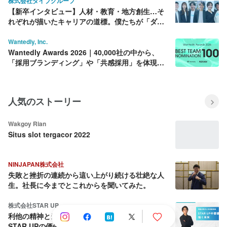
株式会社ダイブグループ
【新卒インタビュー】人材・教育・地方創生…そ
れぞれが描いたキャリアの道標。僕たちが「ダイ
ブ」を選んだ理由
Wantedly, Inc.
Wantedly Awards 2026｜40,000社の中から、
「採用ブランディング」や「共感採用」を体現す
る BEST100社を決定！
人気のストーリー
Wakgoy Rian
Situs slot tergacor 2022
NINJAPAN株式会社
失敗と挫折の連続から這い上がり続ける壮絶な人
生。社長に今までとこれからを聞いてみた。
株式会社STAR UP
利他の精神と当事者意識：CPO池田八輝が語る
STAR UPの価値観と描く未来