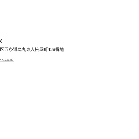
ンタビュー！
X
区五条通烏丸東入松屋町438番地
x.co.jp