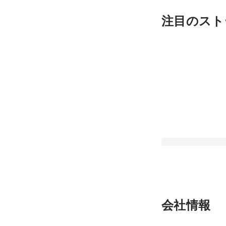
注目のスト
【社長インタビュー
会社情報
「ココロでつながる
れた想いって？TAN
最新順で表示