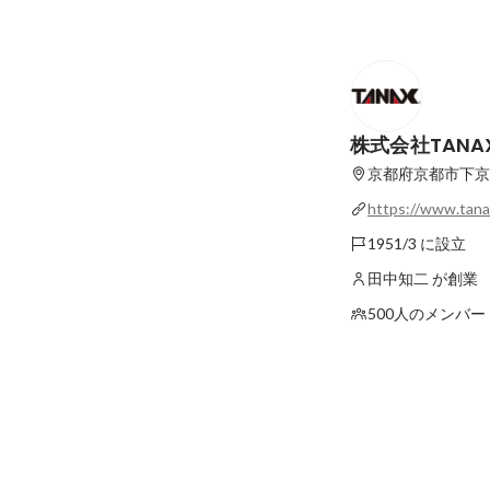
ギュッと詰まったイ
株式会社TANA
京都府京都市下京
https://www.tana-
1951/3 に設立
田中知二 が創業
500人のメンバー