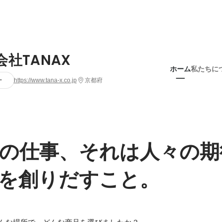
会社TANAX
ホーム
私たちに
ー
https://www.tana-x.co.jp
京都府
の仕事、それは人々の期
を創りだすこと。