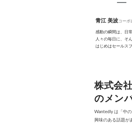
青江 美波
コーポ
感動の瞬間は、日常
人々の毎日に、そん
はじめはセールスプロ
株式会社
のメン
Wantedly は
興味のある話題が