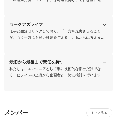
ー。顧客満足度・食材原価・調理時間など様々な数値を基
でプロダクト改善を行っています。

に最適なメニューを選定するなど、データドリブンなプロ
また、社内での「振り返り」も頻度高く実施。プロジェク
ダクトの磨き込みを続けています。
ト・部署ごとにKPT分析を行う習慣があり、スピーディー
ワークアズライフ
に改善サイクルを回しています。さらに、部門長と各メン
バーとの1on1を毎週実施。上司には「1on1フォーマット」
仕事と生活はリンクしており、「一方を充実させること
「フィードバックの心得」を共有しているので、担当者の
が、もう一方にも良い影響を与える」と私たちは考えま
性格やスキルに依らず質の高いフィードバックを行うこと
す。そのため、働き方にも柔軟性を取り入れており、フレ
ができ、心地良く会話ができるような環境を作っています
ックスタイム制・リモート勤務・副業可・男女双方を対象
とした出産＆育児休暇などを整備しています。

最初から最後まで責任を持つ
さらに、社内での人との繋がりは仕事のしやすさにも繋が
ると考え、月1回の社員交流会や部署横断のシャッフルラン
私たちは、エンジニアとして単に技術的な部分だけでな
チ制度などで、他部署の社員ともコミュニケーションを取
く、ビジネスの上流から企画者と一緒に検討を行います。
れる機会を設定。中には、趣味が合う人同士で部活動を作
初期段階からプロジェクトに深く関与し、目標を理解し、
り、余暇の時間も一緒に楽しんでいる社員もいます。
それに基づいた最適な技術ソリューションを提案します。
お客様の生活インフラを支えるシステムの提供に強い責任
感を持ち、品質には妥協しません。信頼性とパフォーマン
スを維持するために徹底的なテストとモニタリングを行
メンバー
い、問題が発生した場合には迅速に対応します。開発から
もっと見る