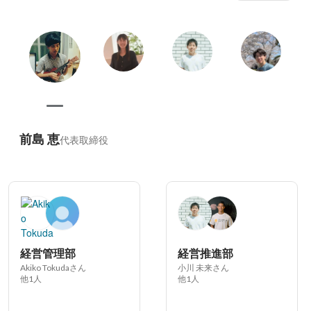
運用まで全フェーズに積極的に関与し、継続的な改善を行
うことで、高品質なプロダクトを提供し続けます。
前島 恵
代表取締役
経営管理部
経営推進部
Akiko Tokudaさん
小川 未来さん
他1人
他1人