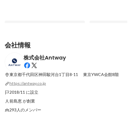
会社情報
株式会社Antway
「自分ができる、“最大限いいこと”をした
家庭料理宅配サービス「 
い」機会の平等を実現するために立ち上げ
運営のAntway、シリ
た、共働き世帯向けフードデリバリー事業
資金調達を実施、累計
東京都千代田区神田駿河台1丁目8-11
東京YWCA会館8階
固定された投稿
固定された投稿
https://antway.co.jp
2018/11 に設立
前島恵 が創業
293人のメンバー