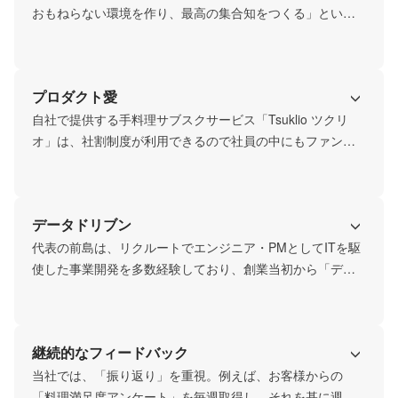
おもねらない環境を作り、最高の集合知をつくる」という
目的のもと、コミュニケーションや情報共有の仕組みを用
意。

プロダクト愛
毎週の経営会議や株主総会の議事録は社員なら誰でもアク
セスできる状態になっており、立場に関係なく情報がオー
自社で提供する手料理サブスクサービス「Tsuklio ツクリ
プンになっています。また、社内チャットではDM使用を禁
オ」は、社割制度が利用できるので社員の中にもファンが
止・業務についてのことは必ず他メンバーも閲覧できるチ
多数。生活に取り入れることで、家事時間を節約し、仕
ャンネル上でやりとりをするルールがあり、アクティブな
事・家庭・趣味を思いっきり楽しめるようになったという
声が上がっています。だからこそ、「家庭から義務をなく
データドリブン
す」というミッションに心から共感し、ユーザー目線で熱
量高くプロダクト改善に臨むことができます。

代表の前島は、リクルートでエンジニア・PMとしてITを駆
使した事業開発を多数経験しており、創業当初から「デー
また、月に1回のハッピーアワー（業務後の社員交流会）で
タ活用」を重要視。サービスの試作段階から顧客の声を多
は必ず自社のお惣菜が振舞われます。その美味しさは、や
数集めて収集・分析・改善するサイクルを繰り返し、創業2
はり社員にも大人気です！
年目にはデータ分析チームを組成。その成果が、
継続的なフィードバック
「Tsuklio」の早期PMF・急躍進に繋がりました。

当社では、「振り返り」を重視。例えば、お客様からの
現在も「データ」は当社の経営の根幹となる重要ファクタ
「料理満足度アンケート」を毎週取得し、それを基に週次