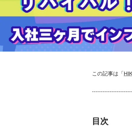
この記事は「
H
----------------------
目次