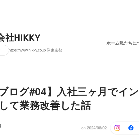
社HIKKY
ホーム
私たちに
ー
https://www.hikky.co.jp
東京都
ブログ#04】入社三ヶ月でイ
して業務改善した話
当
on
2024/08/02