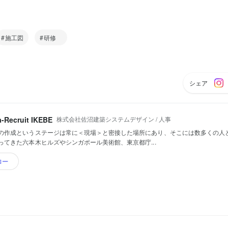
施工図
研修
シェア
株式会社佐沼建築システムデザイン / 人事
-Recruit IKEBE
の作成というステージは常に＜現場＞と密接した場所にあり、そこには数多くの人と
ってきた六本木ヒルズやシンガポール美術館、東京都庁...
ロー