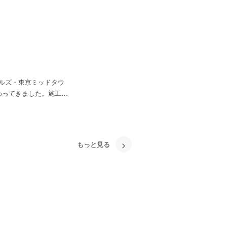
ルズ・東京ミッドタウ
わってきました。施工図
を伝えるための、設計図
の積み重ねと最新技術の
構築に直接携わることが
ます。
もっと見る