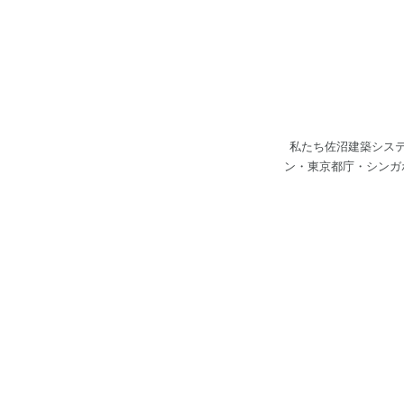
私たち佐沼建築シス
ン・東京都庁・シンガ
とは、建物を建設する
と現場施工を繋ぐ存在
導入により、国内外の
でき