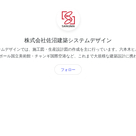
株式会社佐沼建築システムデザイン
テムデザインでは、施工図・生産設計図の作成を主に行っています。六本木ヒ
ポール国立美術館・チャンギ国際空港など、これまで大規模な建築設計に携
にあたり、建設に関わる多くの業種の人達に効率よく建物を作るための情報
と言えます。私たち佐沼建築システムデザインは、現場ひとつひとつの信頼
フォロー
ビッグプロジェクトの施工図を任されることが非常に多く、社会インフラの
るダイナミズムを感じながら責任を持った仕事をすることできる強みがあり