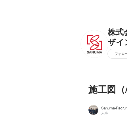
株式
ザイ
フォロ
施工図（
Sanuma-Recrui
人事