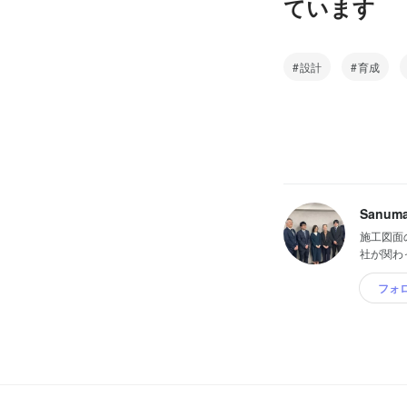
ています
設計
育成
Sanuma
施工図面
社が関わ
フォ