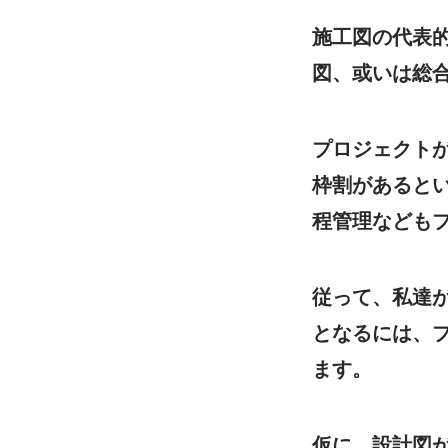
施工図の代表
図、或いは総
プロジェクト
枠割があると
程管理なども
従って、私達
となるには、
ます。
仮に、設計図