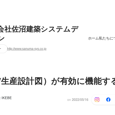
会社佐沼建築システムデ
ン
ホーム
私たちに
ー
http://www.sanuma-sys.co.jp
/生産設計図）が有効に機能す
t IKEBE
on
2022/05/16