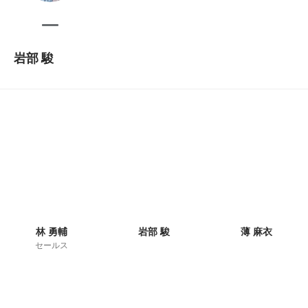
岩部 駿
林 勇輔
岩部 駿
薄 麻衣
セールス