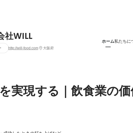
社WILL
ホーム
私たちに
ー
http://will-food.com
大阪府
を実現する｜飲食業の価