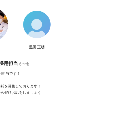
黒田 正明
 採用担当
その他
用担当です！

補を募集しております！

からぜひお話をしましょう！