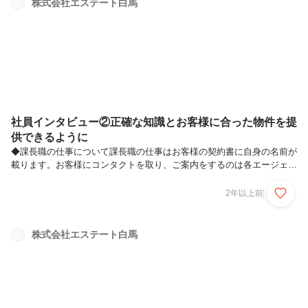
株式会社エステート白馬
の判断が、店舗の業績に直結するので正確な情報分析が欠かせません。
時には、一緒に働く仲間の将来に係わる判断も必要なため、責任は重大
です。現状の社会情勢...
社員インタビュー②正確な知識とお客様に合った物件を提
供できるように
◆課長職の仕事について課長職の仕事はお客様の契約書に自身の名前が
載ります。お客様にコンタクトを取り、ご案内をするのは各エージェン
トになりますが、いざ気に入った物件に出会い、ご契約となる際は、お
客様へ重要事項説明を行い売買契約書に署名捺印を頂きます。その際
2年以上前
に、課長自身も宅地建物取引士として判を押します。つまり、その契約
が有事の際には、責任をとらなければならない立場に立っています。簡
単に責任と言いますが、不動産という高額なものを扱うわけですから絶
株式会社エステート白馬
対にミスが許されません。物件の調査などはもちろんですが、お客様か
ら頂くご質問の真意を捉え、不安な点はしっかりとご説明することでト
ラブルを未然に防ぐこ...