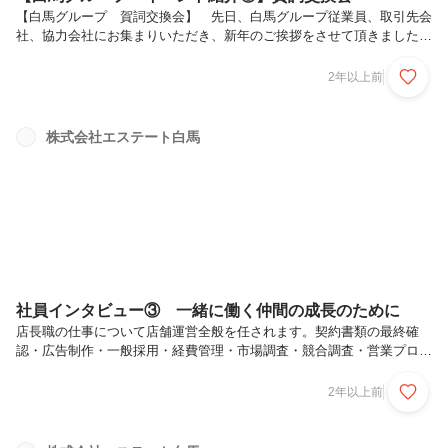
【白馬グループ 賀詞交換会】 先日、白馬グループ従業員、取引先会
社、協力会社にお集まりいただき、新年のご挨拶をさせて頂きました。
お忙しいところたくさんの方々にお越し頂き、ありがとうございまし
た。久しぶりの開催で、不慣れなイベントでしたが、1年目から3年目
2年以上前
の若手社員に準備から、当日の実行までお手伝い頂き、会としては
（大）成功だっと思います。みなさん、久しぶりや初めての餅つき、頑
張りました！豚汁、おしるこも手作りです。豚汁200杯、お餅は12升つ
株式会社エステート白馬
きましたが、おいしく頂きました。鏡開きを行い、美味しい日本酒も頂
き、酒蔵の方にも感謝です。今回、お手伝い頂いた若手メンバー！来年
もよろしくお願いいた...
社員インタビュー③ 一緒に働く仲間の成長のために
店長職の仕事について店舗運営全般を任されます。契約書類の最終確
認・広告制作・一般採用・経費管理・市場調査・競合調査・営業プロセ
スに係る係数管理や分析・既存スタッフの教育等、把握するべき情報の
範囲が多岐にわたります。店舗単位とはいえ、各店舗が独立採算制とな
2年以上前
っており、ひとつの会社を経営する感覚を身につけることが出来ます。
特に広告等の予算やスタッフの一般採用には大きな裁量権が与えられる
ため、投資的な視点での検討が必要となります。予算の投資先や配分等