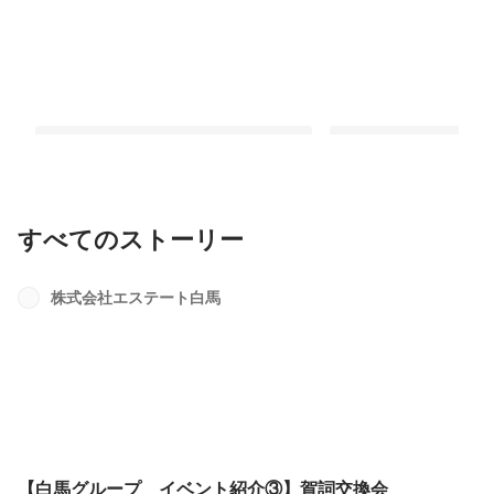
すべてのストーリー
【白馬グループ イベント紹介③】賀
社員インタビュー③ 
詞交換会
の成長のために
株式会社エステート白馬
最新順で表示
最新順で表示
【白馬グループ イベント紹介③】賀詞交換会