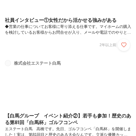
社員インタビュー①女性だから活かせる強みがある
◆営業の仕事についてお客様に寄り添える仕事です。マイホームの購入
を検討しているお客様からお問合せが入り、メールや電話でのやりとり
やお会いしてお客様の理想とする暮らしをヒアリング、 お家や住宅ロ
ーンをご提案してお客様の理想の暮らしを実現する仕事です。不動産と
2年以上前
いうと体育会系の人たちが多い印象でしたが、そんな事はありませんで
した。自分の目標値に対して、計画的に仕事をしている先輩方を見てイ
メージが変わりました。 残業をするというよりは時間を有効に、メリ
株式会社エステート白馬
ハリをつけているのに最初は驚きました。また、営業を始めたころに
「ご見学中は、話かけ過ぎない」と教わったのが印象的です。 それは
押して営業をするとい...
【白馬グループ イベント紹介②】若手も参加！歴史のあ
る第81回「白馬杯」ゴルフコンペ
エステート白馬 高橋です。先日、ゴルフコンペ「白馬杯」を開催しま
した！実は、第81回目と歴史のある大会なんです。立派な優勝カップ