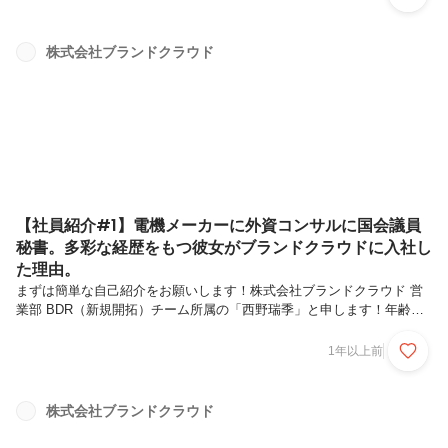
はこちらから当日は、ご協力いただいたcrack株式会社代表の大野さん
にもご参加いただき、作品に込めた思いや制作秘話を語っていただきま
した。今回はそのアートのご紹介と、お披露目会の様子をご紹介しま
株式会社ブランドクラウド
す！ブランドクラウドの理念をアートにアーティストジローラモ・アル
スメンディ（Guillermo Arismendi）スペインのカナリア諸島在住の...
【社員紹介#1】電機メーカーに外資コンサルに国会議員
秘書。多彩な経歴をもつ彼女がブランドクラウドに入社し
た理由。
まずは簡単な自己紹介をお願いします！株式会社ブランドクラウド 営
業部 BDR（新規開拓）チーム所属の「西野瑞季」と申します！年齢は
28歳。ブランドクラウドに入社したのは2024年2月、今年で2年目に入
ります。中高時代は弓道部に所属しており、大会出場を含め6年間みっ
1年以上前
ちり弓道をやっていました。当時、師匠に言われてことで印象的だった
のが「正射必中。当てようとしてはいけない。当たるものだよ。」とい
う言葉。正しい行い、自分の信じる道を進めばいずれ実る。という意味
株式会社ブランドクラウド
なんですが、これは仕事においても通ずる部分があって今でも響いてい
ます。大学については、一度国内の大学に入学しました。そこで短期留