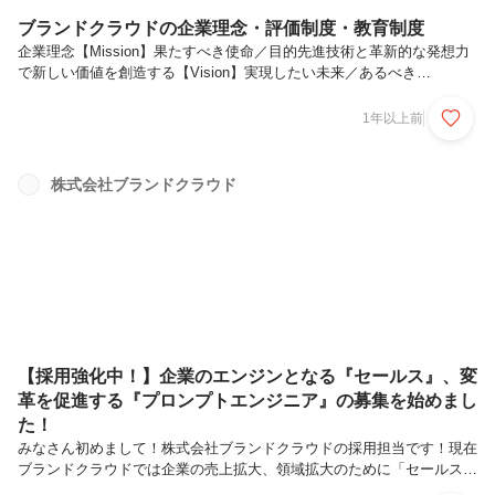
ブランドクラウドの企業理念・評価制度・教育制度
企業理念【Mission】果たすべき使命／目的先進技術と革新的な発想力
で新しい価値を創造する【Vision】実現したい未来／あるべき
姿”Beyond AI”斬新かつ最善、最新鋭のソリューションを提供する
【Values】行動指針・Curiosity：好奇心から始めよう・Enjoy：ゲーム
1年以上前
感覚で楽しもう・Improvement：不断の自己改善を行おう・
Confidence：自信を持って常識を疑おう・Consider：創造と成長の両輪
で考えよう・Perceive：部分と全体を複眼的に捉えよう・Maximize：
株式会社ブランドクラウド
早さと速さで価値を最大化しよう昨今、AIの目まぐるしい進化によって
社会に大きな影響を...
【採用強化中！】企業のエンジンとなる『セールス』、変
革を促進する『プロンプトエンジニア』の募集を始めまし
た！
みなさん初めまして！株式会社ブランドクラウドの採用担当です！現在
ブランドクラウドでは企業の売上拡大、領域拡大のために「セールス」
「プロンプトエンジニア」の2つのポジションの採用を強化をしてお