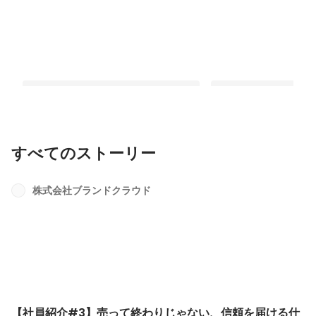
すべてのストーリー
【会社紹介】ブランドクラウドってど
ブランドクラウドの企
んな会社？
度・教育制度
株式会社ブランドクラウド
固定された投稿
固定された投稿
【社員紹介#3】売って終わりじゃない、信頼を届ける仕