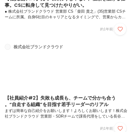
事。CSに転身して見つけたやりがい。
● 株式会社ブランドクラウド 営業部 CS「柴田 貴之」(35)営業部 CSチ
ームに所属。自身6社目のキャリアとなるタイミングで、営業からカス
タマーサクセスにジョブチェンジ。今まで培ってきた提案力やコミュニ
ケーション力を活かし、CSというポジションで信頼構築と成果支援の
約1年前
両立を目指す。営業一筋から“提案の本質”を求めて— 柴田さんはキャリ
アのスタートから今に至るまで、どのようなお仕事を経験されてきたん
ですか？キャリアのスタートは、百貨店の惣菜店での接客・店舗運営で
株式会社ブランドクラウド
した。お客様との距離が近く、日々の接客で「ありがとう」と直接言っ
ていただけるのは嬉しかったんですが、次第にもっと主体的に価値を
届...
【社員紹介#2】失敗も成長も、チームで分かち合う
。“自走する組織”を目指す若手リーダーのリアル
まずは簡単な自己紹介をお願いします！よろしくお願いします！株式会
社ブランドクラウド 営業部・SDRチームで課長代理をしている長谷部
樹（ハセべ イツキ）と申します。1997年生まれの27歳です！趣味はサ
ッカーで、3歳からずっと続けています。社会人になった今も変わら
約1年前