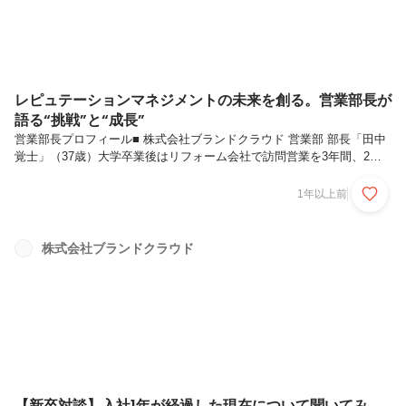
レピュテーションマネジメントの未来を創る。営業部長が
語る“挑戦”と“成長”
営業部長プロフィール■ 株式会社ブランドクラウド 営業部 部長「田中
覚士」（37歳）大学卒業後はリフォーム会社で訪問営業を3年間、2社
目のIT企業ではWebマーケティング商材の営業を6年経験する。2社目の
会社では社名検索をすると「迷惑電話」「詐欺」など、事実と異なる内
1年以上前
容がネット上で口コミされており、それが理由で案件失注にも繋がって
いた。当時は個人の営業力で何とかすれば良いと考えていたが、ブラン
ドクラウドのサービスを知った際に「世の中に必要なものはこれだ」と
株式会社ブランドクラウド
感じた。また、まだ世間に認知されていないサービスだからこそ、ビジ
ネスチャンスがあると思い転職を決意する。現在は営業部長として、各
チー...
【新卒対談】入社1年が経過した現在について聞いてみ