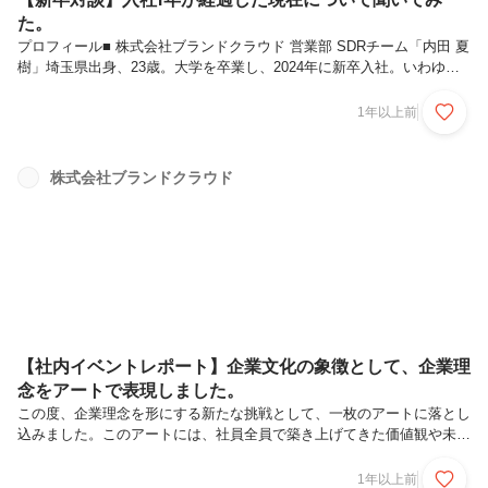
た。
プロフィール■ 株式会社ブランドクラウド 営業部 SDRチーム「内田 夏
樹」埼玉県出身、23歳。大学を卒業し、2024年に新卒入社。いわゆる
インバウンド寄りの営業を担当しており、顧問や代理店から紹介された
確度の高いクライアントに対する商談、成約までの各種業務を行ってい
1年以上前
る。趣味はバスケ・ダンス。休日はショッピングや友達と飲みに行くこ
とが多いとのこと。■ 株式会社ブランドクラウド 営業部 BDRチーム
「イ ミンギ」韓国出身、27歳。韓国での兵役期間を終えた後、2024年
株式会社ブランドクラウド
に新卒入社。新規獲得に関する営業に携わっており、展示会や交流会で
はNo.1の営業成績を誇る。また新規サービスの立ち上げメンバ...
【社内イベントレポート】企業文化の象徴として、企業理
念をアートで表現しました。
この度、企業理念を形にする新たな挑戦として、一枚のアートに落とし
込みました。このアートには、社員全員で築き上げてきた価値観や未来
への想いが込められています。そして先日、このアートをお披露目する
特別なイベントを開催しました！ブランドクラウドの企業理念について
1年以上前