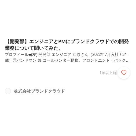
学を経験し...
【開発部】エンジニアとPMにブランドクラウドでの開発
業務について聞いてみた。
プロフィール■(左) 開発部 エンジニア 江原さん（2022年7月入社 / 34
歳）元バンドマン 兼 コールセンター勤務。フロントエンド・バックエ
ンド・インフラ等の幅広いエンジニアリング領域を担当しつつ、エンジ
ニアのマネジメントも兼任。部署内ではプレイングマネージャー的な存
1年以上前
在である。趣味は読書と筋トレ、休日は2人の子供と遊んでいる。■(右)
開発部 PMO 塩尻さん（2020年9月入社 / 30歳）前職時代はSEとしてウ
ェブ開発のプロジェクトリーダーに従事。現在は自社開発と受託開発の
株式会社ブランドクラウド
両方の仕事を受け持っており、各プロジェクトの推進を担当している。
趣味はダンス。休日はプロダンサーのワークシ...