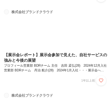
ず、週末は友達とフットサルをしたり、練習したりしています。筋トレ
も週4回ほど自宅で取り組んでいて、体を動かすと頭がスッキリして、
仕事にも良い影響があると感じています！── サッカーは観戦もされま
株式会社ブランドクラウド
すか？観るのも好きで、Jリーグはスタジアムに行くこともあります
し、テレビではプレミアリーグを中心に観ています。最近はニューカッ
スルを推し...
【展示会レポート】展示会参加で見えた、自社サービスの
強みと今後の展望
プロフィール営業部 BDRチーム 主任 吉田 孟弘(28) 2024年12月入社
営業部 BDRチーム 丹治 航介(28) 2024年1月入社・・・展示会への
出展経緯について展示会は来場者の属性（業界・職種・役職など）が明
確だからです。これまでは新規獲得のためにビジネス交流会などに参加
1年以上前
していたわけですが、誰に会えるか分からない不確定要素の多い環境で
は打ち手がどうしても散発的になってしまう。一方で、展示会は事前に
来場者のデータが公開されるので、リードソースとして最も狙い目とい
株式会社ブランドクラウド
うことで出展を決めました。結果としても非常に良く、特にRX Japan
様主催の「マーケティング Week」では受注数が...