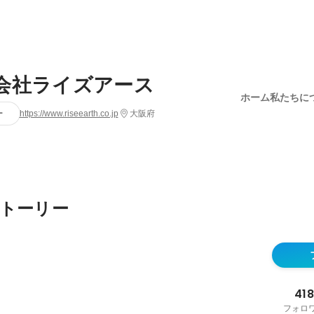
会社ライズアース
ホーム
私たちに
ー
https://www.riseearth.co.jp
大阪府
トーリー
418
フォロ