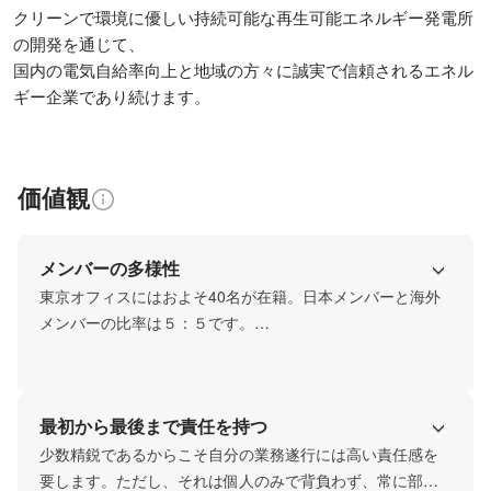
クリーンで環境に優しい持続可能な再生可能エネルギー発電所
の開発を通じて、

国内の電気自給率向上と地域の方々に誠実で信頼されるエネル
ギー企業であり続けます。
価値観
メンバーの多様性
東京オフィスにはおよそ40名が在籍。日本メンバーと海外
メンバーの比率は５：５です。

海外メンバーの国籍は、中国、台湾、ミャンマー、ネパー
ル、インド、インドネシアと多様でそれぞれの文化を尊重
した楽しいコミュニケーションを大切にしています。

最初から最後まで責任を持つ
また、国外関連会社のグローバルメンバーを含め全社員数
は70名です。
少数精鋭であるからこそ自分の業務遂行には高い責任感を
要します。ただし、それは個人のみで背負わず、常に部署