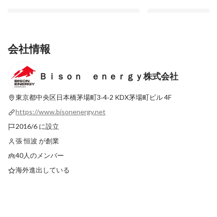
会社情報
Ｂｉｓｏｎ ｅｎｅｒｇｙ株式会社
【Officeレポ＃２】Tea Time Breakをレポ
【インタビュー＃７】
ート
する一歩を
東京都中央区日本橋茅場町3‐4‐2
KDX茅場町ビル 4F
最新順で表示
最新順で表示
https://www.bisonenergy.net
2016/6 に設立
張 恒波 が創業
40人のメンバー
海外進出している