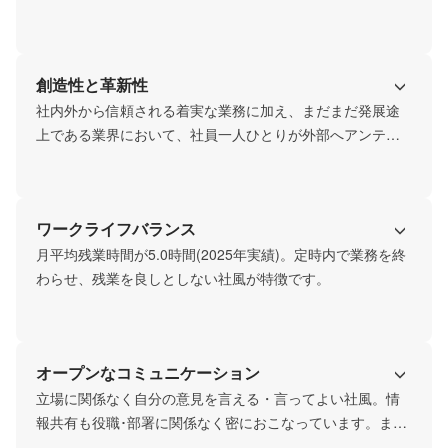
や組織で検討＆実行するという社風があり、小さい組織な
がらもチームワーク意識のある組織です。
創造性と革新性
社内外から信頼される着実な業務に加え、まだまだ発展途
上である業界において、社員一人ひとりが外部へアンテナ
を張り、新しい取り組みに対して自分の強みを活かした挑
戦の風土があります。
ワークライフバランス
月平均残業時間が5.0時間(2025年実績)。定時内で業務を終
わらせ、残業を良しとしない社風が特徴です。
オープンなコミュニケーション
立場に関係なく自分の意見を言える・言ってよい社風。情
報共有も役職･部署に関係なく密におこなっています。ま
た、社員の多様性に合わせて対面コミュニケーションを重